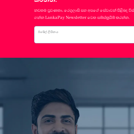
නවතම ප්‍රවණතා, රෙගුලාසි සහ අපගේ සේවාවන් පිළිබද විස
ගන්න LankaPay Newsletter වෙත සබ්ස්ක්‍රයිබ් කරන්න.
ඊමේල් ලිපිනය