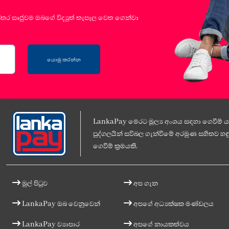
්තර සෘජුවම ඔබගේ විද්‍යුත් තැපෑල වෙත ගෙන්වා
යොමු කරන්න
LankaPay මෙරට මූල්‍ය අංශය සඳහා ගෙවීම් යට
පුද්ගලයින් සවිබල ගැන්වීමේ අරමුණ සහිතව හඳු
ගෙවීම් ක්‍රමයකි.
මුල් පිටුව
අප ගැන
LankaPay ඔබ වෙනුවෙන්
අපගේ අධ්‍යක්ෂක මණ්ඩලය
LankaPay ව්‍යාපාර
අපගේ නායකත්වය