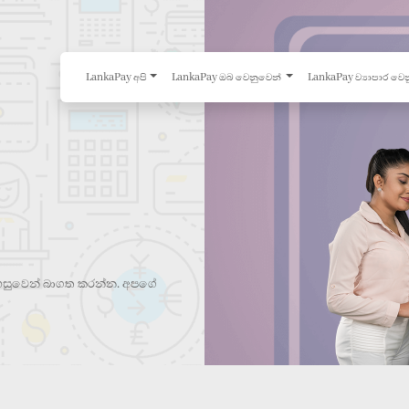
LankaPay අපි
LankaPay ඔබ වෙනුවෙන්
LankaPay ව්‍යාපාර වෙ
ු පහසුවෙන් බාගත කරන්න. අපගේ