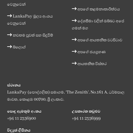
වෙනුවෙන්
අපගේ කළමනාකාරීත්වය
LankaPay මූල්‍ය අංශය
දේශසීමා වලින් ඔබ්බට අපේ
වෙනුවෙන්
ගමන් මග
නවතම පුවත් සහ සිදුවීම්
අපගේ ආයතනික වටපිටාව
බ්ලොග්
අපගේ ජයග්‍රහණ
ආයතනික විස්තර
ස්ථානය
LankaPay (පෞද්ගලික) සමාගම, ‘The Zenith', No.161 A, ධර්මපාල
මාවත, කොළඹ 00700, ශ්‍රී ලංකාව.
පොදු ඇමතුම් අංකය
උපකාරක කවුළුව
+94 11 2356900
+94 11 2356999
විද්‍යුත් ලිපිනය