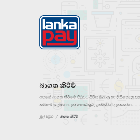
බාගත කිරීම්
අපගේ බාගත කිරීමේ පිටුවට පිවිස මූලාශ්‍ර හා ලිපිගොන
නවතම ලේඛන ගැන තොරතුරු ඉක්මනින් දැනගන්න.
මුල් පිටුව
බාගත කිරීම්