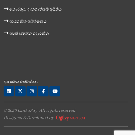
තොරතුරු දැනගැනීමේ අයිතිය
ආයතනික අධීක්ෂණය
අපත් සමගින් හදාරන්න
අප සමග එක්වන්න :
© 2026 LankaPay. All rights reserved.
Designed & Developed by