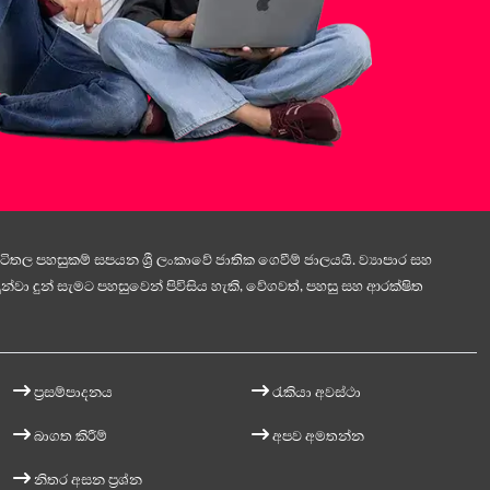
ිතල පහසුකම් සපයන ශ්‍රී ලංකාවේ ජාතික ගෙවීම් ජාලයයි. ව්‍යාපාර සහ
න්වා දුන් සැමට පහසුවෙන් පිවිසිය හැකි, වේගවත්, පහසු සහ ආරක්ෂිත
ප්‍රසම්පාදනය
රැකියා අවස්ථා
බාගත කිරීම්
අපව අමතන්න
නිතර අසන ප්‍රශ්න