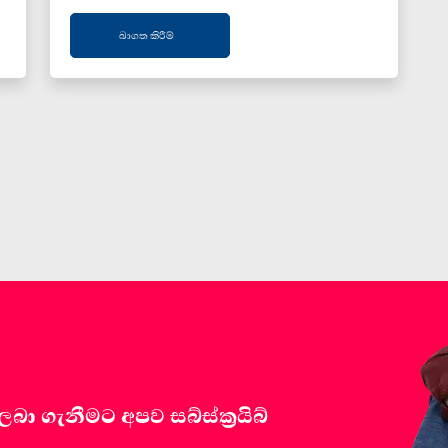
බාගත කිරීම්
 ගැනීමට අපව සබ්ස්ක්‍රයිබ්