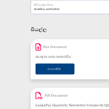
ලිපි ගොනු වර්ගය
සියල්ල
Xlsx Document
බැංකු හා ශාඛා නාමාවලිය
බාගත කිරීම්
Pdf Document
LankaPay Quarterly Newsletter Volume 02-Q2