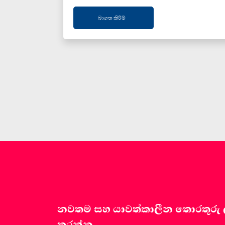
බාගත කිරීම්
නවතම සහ යාවත්කාලීන තොරතුරු ලබා
කරන්න.