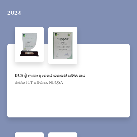
2024
BCS ශ්‍රී ලංකා අංශයේ සභාපති සම්මානය
ජාතික ICT සම්මාන, NBQSA