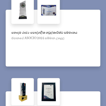
හොඳම රාජ්‍ය-පෞද්ගලික හවුල්කාරිත්ව සම්මානය
ජපානයේ ASOCIO 2024 සම්මාන උළෙල