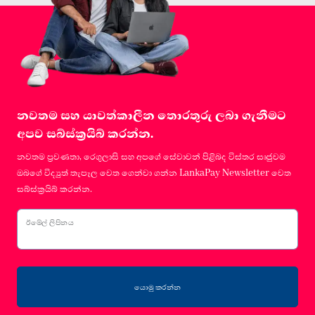
නවතම සහ යාවත්කාලීන තොරතුරු ලබා ගැනීමට
අපව සබ්ස්ක්‍රයිබ් කරන්න.
නවතම ප්‍රවණතා, රෙගුලාසි සහ අපගේ සේවාවන් පිළිබද විස්තර සෘජුවම
ඔබගේ විද්‍යුත් තැපෑල වෙත ගෙන්වා ගන්න LankaPay Newsletter වෙත
සබ්ස්ක්‍රයිබ් කරන්න.
ඊමේල් ලිපිනය
යොමු කරන්න