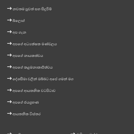
නවතම පුවත් සහ සිදුවීම්
බ්ලොග්
අප ගැන
අපගේ අධ්‍යක්ෂක මණ්ඩලය
අපගේ නායකත්වය
අපගේ කළමනාකාරීත්වය
දේශසීමා වලින් ඔබ්බට අපේ ගමන් මග
අපගේ ආයතනික වටපිටාව
අපගේ ජයග්‍රහණ
ආයතනික විස්තර