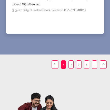
යටතේ රිදී සම්මානය
ශ්‍රී ලංකා වරලත් ගණකාධිකාරී ආයතනය (CA Sri Lanka)
1
2
3
4
...