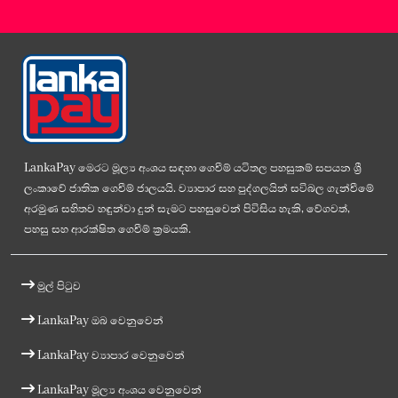
LankaPay මෙරට මූල්‍ය අංශය සඳහා ගෙවීම් යටිතල පහසුකම් සපයන ශ්‍රී
ලංකාවේ ජාතික ගෙවීම් ජාලයයි. ව්‍යාපාර සහ පුද්ගලයින් සවිබල ගැන්වීමේ
අරමුණ සහිතව හඳුන්වා දුන් සැමට පහසුවෙන් පිවිසිය හැකි, වේගවත්,
පහසු සහ ආරක්ෂිත ගෙවීම් ක්‍රමයකි.
මුල් පිටුව
LankaPay ඔබ වෙනුවෙන්
LankaPay ව්‍යාපාර වෙනුවෙන්
LankaPay මූල්‍ය අංශය වෙනුවෙන්