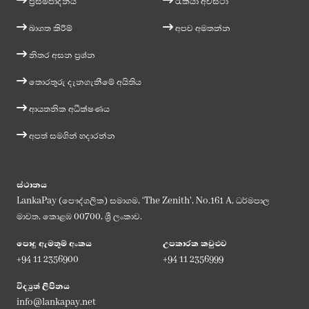
ප්‍රසම්පාදනය
රැකියා අවස්ථා
බාගත කිරීම්
අපව අමතන්න
නිතර අසන ප්‍රශ්න
තොරතුරු දැනගැනීමේ අයිතිය
ආයතනික අධීක්ෂණය
අපත් සමගින් හදාරන්න
ස්ථානය
LankaPay (පෞද්ගලික) සමාගම, ‘The Zenith', No.161 A, ධර්මපාල
මාවත, කොළඹ 00700, ශ්‍රී ලංකාව.
පොදු ඇමතුම් අංකය
උපකාරක කවුළුව
+94 11 2356900
+94 11 2356999
විද්‍යුත් ලිපිනය
info@lankapay.net