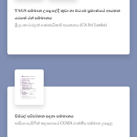
TAGS සම්මාන උළෙලේදී කුඩා හා මධ්‍යම ප්‍රමාණයේ ආයතන
යටතේ රන් සම්මානය
ශ්‍රී ලංකා වරලත් ගණකාධිකාරී ආයතනය (CA Sri Lanka)
ඩිජිටල් පරිවර්තන සදහා සම්මානය
ආසියා පැසිෆික් කලාපෙයේ CGMA වෘත්තීය සම්මාන උළෙල