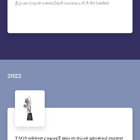
ශ්‍රී ලංකා වරලත් ගණකාධිකාරී ආයතනය (CA Sri Lanka)
2022
TAGS සම්මාන උළෙලේදී කුඩා හා මධ්‍යම ප්‍රමාණයේ ආයතන