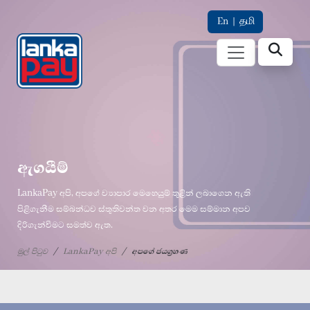
En
|
தமி
ඇගයීම්
LankaPay අපි, අපගේ ව්‍යාපාර මෙහෙයුම් තුළින් ලබාගෙන ඇති
පිළිගැනීම සම්බන්ධව ස්තූතිවන්ත වන අතර මෙම සම්මාන අපව
දිරිගැන්වීමට සමත්ව ඇත.
මුල් පිටුව
LankaPay අපි
අපගේ ජයග්‍රහණ