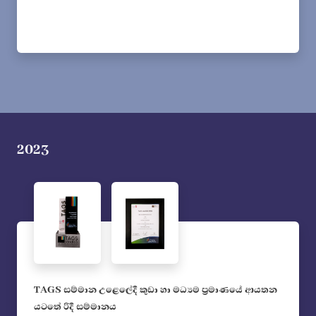
2023
TAGS සම්මාන උළෙලේදී කුඩා හා මධ්‍යම ප්‍රමාණයේ ආයතන
යටතේ රිදී සම්මානය