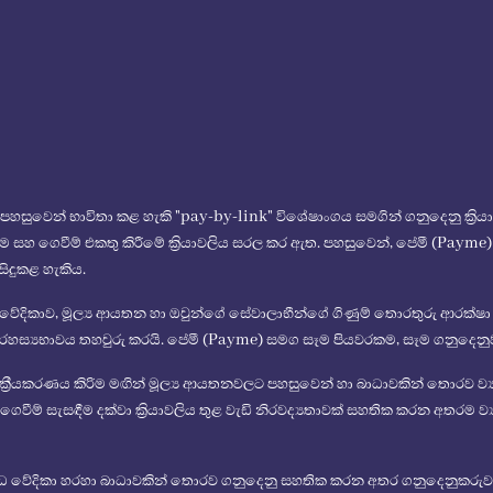
පහසුවෙන් භාවිතා කළ හැකි "pay-by-link" විශේෂාංගය සමගින් ගනුදෙනු ක්‍රිය
කිරීම සහ ගෙවීම් එකතු කිරීමේ ක්‍රියාවලිය සරල කර ඇත. පහසුවෙන්, පේමී (Payme
සිදුකළ හැකිය.
 වේදිකාව, මූල්‍ය ආයතන හා ඔවුන්ගේ සේවාලාභීන්ගේ ගිණුම් තොරතුරු ආරක
රහස්‍යභාවය තහවුරු කරයි. පේමී (Payme) සමග සෑම පියවරකම, සෑම ගනුදෙනු
වයංක්‍රීයකරණය කිරිම මඟින් මූල්‍ය ආයතනවලට පහසුවෙන් හා බාධාවකින් තොරව ව්‍යා
වීම් සැසඳීම දක්වා ක්‍රියාවලිය තුළ වැඩි නිරවද්‍යතාවක් සහතික කරන අතරම ව්‍
ිවිධ වේදිකා හරහා බාධාවකින් තොරව ගනුදෙනු සහතික කරන අතර ගනුදෙනුකරු