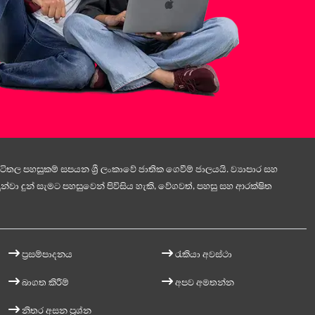
ිතල පහසුකම් සපයන ශ්‍රී ලංකාවේ ජාතික ගෙවීම් ජාලයයි. ව්‍යාපාර සහ
න්වා දුන් සැමට පහසුවෙන් පිවිසිය හැකි, වේගවත්, පහසු සහ ආරක්ෂිත
ප්‍රසම්පාදනය
රැකියා අවස්ථා
බාගත කිරීම්
අපව අමතන්න
නිතර අසන ප්‍රශ්න