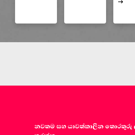
නවතම සහ යාවත්කාලීන තොරතුරු ලබා