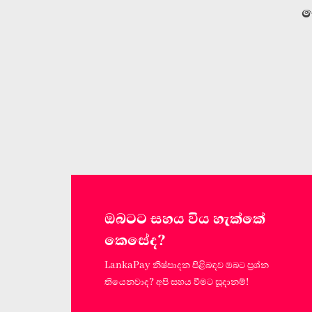
ප
ඔබටට සහය විය හැක්කේ
කෙසේද?
LankaPay නිෂ්පාදන පිළිබඳව ඔබට ප්‍රශ්න
තියෙනවාද? අපි සහය වීමට සූදානම්!