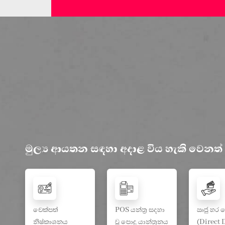
මුල්‍ය ආයතන සඳහා අදාළ විය හැකි වෙනත් ව
චෙක්පත්
POS යන්ත්‍ර සදහා
ඍජු හර ග
නිෂ්කාශනය
වූ පොදු යාන්ත්‍රනය
(Direct 