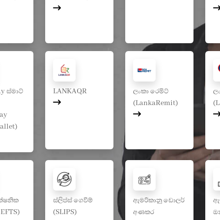
 ස්මාට්
LANKAQR
ලංකා රෙමිට්
ලං
(LankaRemit)
(
ay
allet)
 ක්ෂනික
ස්ලිප්ස් ගෙවීම්
ඇමරිකානු ඩොලර්
ඇ
CEFTS)
(SLIPS)
අණකර
ඔන