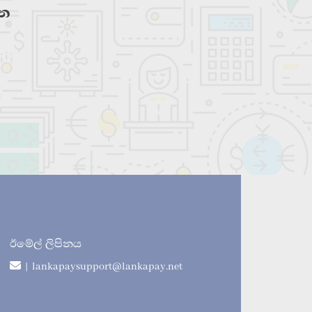
තන
ඊමේල් ලිපිනය
| lankapaysupport@lankapay.net