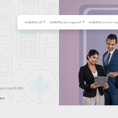
LankaPay අපි
LankaPay ඔබ වෙනුවෙන්
LankaPay ව්‍යාපාර වෙ
ර තලයට ගෙන ඒම.
me)