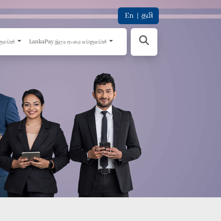
En
|
தமி
නුවෙන්
LankaPay මූල්‍ය අංශය වෙනුවෙන්