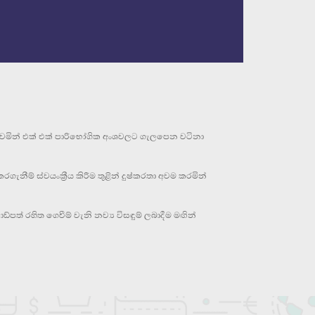
ංවමින් එක් එක් පාරිභෝගික අංශවලට ගැලපෙන වටිනා
කරගැනීම් ස්වයංක්‍රීය කිරීම තුළින් දුෂ්කරතා අවම කරමින්
ාඩ්පත් රහිත ගෙවීම් වැනි නව්‍ය විසඳුම් ලබාදීම මඟින්