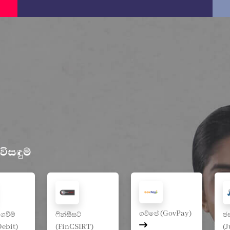
ිසඳුම්
ගව්පේ (GovPay)
ෙවීම්
ෆින්සීසට්
ජස
Debit)
(FinCSIRT)
(J