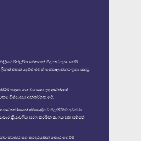
ාවලියේ විප්ලවීය වෙනසක් සිදු කර ඇත. පේමී
) ලින්ක් එකක් යැවීම මගින් සේවාලාභීන්ට ඉතා පහසු
්ෂා කිරීම සඳහා ගොඩනඟන ලද ආරක්ෂණ
වකම විශ්වාසය අන්තර්ගත වේ.
පාර කාර්යයන් ස්වයංක්‍රීයව සිදුකිරීමට අවස්ථා
යාපාර ක්‍රියාවලිය සරල කරමින් කාලය සහ සම්පත්
වන්ට ස්ථාවර සහ කරදරයකින් තොර ගෙවීම්