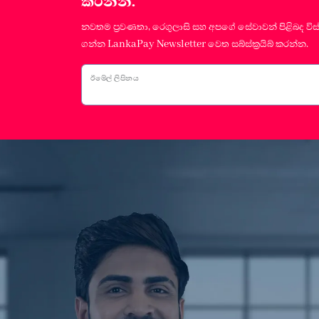
කරන්න.
නවතම ප්‍රවණතා, රෙගුලාසි සහ අපගේ සේවාවන් පිළිබද විස
ගන්න LankaPay Newsletter වෙත සබ්ස්ක්‍රයිබ් කරන්න.
ඊමේල් ලිපිනය