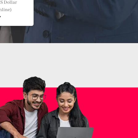
S Dollar
nline)