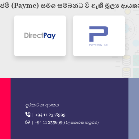
ේමී (Payme) සමග සම්බන්ධ වී ඇති මූල්‍ය ආය
දුරකථන අංකය
| +94 11 2356999
| +94 11 2356999 (උපකාරක කවුළුව)