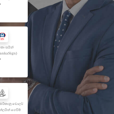
කා සයින්
LankaSign)
මරිකානු ඩොලර්
්ලයින් ගෙවීම්