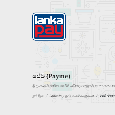
පේමී (Payme)
ශ්‍රී ලංකාවේ ජාතික ගෙවීම් යටිතල පහසුකම් ජාත්‍යන්ත
මුල් පිටුව
LankaPay මූල්‍ය අංශය වෙනුවෙන්
පේමී (Pay