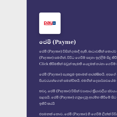
පේමී (Payme)
පේමී (Payme) විසින් ලබාදී ඇති, බාධාවකින් තොරව 
(Payme) සමඟින්, විවිධ ගෙවීම් සඳහා ඉල්ලීම් සිදු 
Click කිරීමකින් ඔවුන් කැමති යෙදුමක් හරහා ගෙවීම් 
පේමී (Payme) සැකසුම ඉතාමත් ආරක්ෂිතයි. අපගේ
පියවරයන්ගෙන් සමන්විතයි. එමඟින් දෙපාර්ශවයේම 
තවද, පේමී (Payme) විසින් ව්‍යාපාර ක්‍රියාවලිය ස්
සළසයි. පේමී (Payme) ගනුදෙනු ආරම්භ කිරීමේ සිට ගෙ
ඉතිරි කරයි
එපමනක් නොව, පේමී (Payme) හි ගෙවීම් ලින්ක් ව