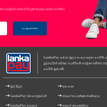
්තර සෘජුවම ඔබගේ විද්‍යුත් තැපෑල වෙත ගෙන්වා
යොමු කරන්න
LankaPay මෙරට මූල්‍ය අංශය සඳහා ගෙවීම් යට
පුද්ගලයින් සවිබල ගැන්වීමේ අරමුණ සහිතව හඳු
ගෙවීම් ක්‍රමයකි.
මුල් පිටුව
අප ගැන
LankaPay ඔබ වෙනුවෙන්
අපගේ අධ්‍යක්ෂක මණ්ඩලය
LankaPay ව්‍යාපාර
අපගේ නායකත්වය