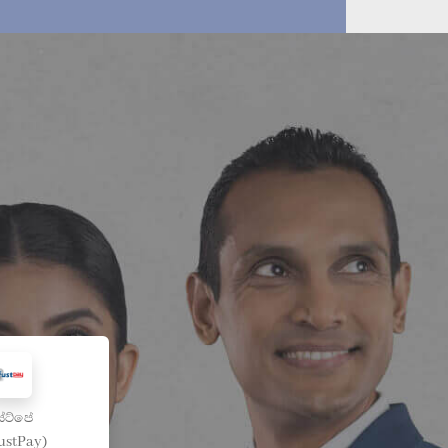
්ට්පේ
ustPay)