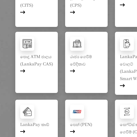
(CITS)
(CPS)
පොදු ATM ජාලය
රාජ්‍ය ගෙවීම්
LankaPay
(LankaPay CAS)
වේදිකාව
වොලට්
(LankaP
Smart W
LankaPay කාඩ්
පෙන් (PEN)
සෙෆ්ට්ස්
ගෙවීම් (