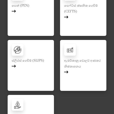
පෙන් (PEN)
සෙෆ්ට්ස් ක්ෂනික ගෙවීම්
(CEFTS)
ස්ලිප්ස් ගෙවීම් (SLIPS)
ඇමරිකානු ඩොලර් අණකර
නිෂ්කාශනය