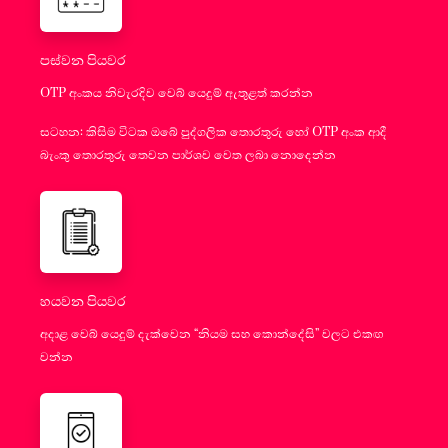
පස්වන පියවර
OTP අංකය නිවැරදිව වෙබ් යෙදුම් ඇතුළත් කරන්න
සටහන: කිසිම විටක ඔබේ පුද්ගලික තොරතුරු හෝ OTP අංක ආදී
බැංකු තොරතුරු තෙවන පාර්ශව වෙත ලබා නොදෙන්න
හයවන පියවර
අදාළ වෙබ් යෙදුම් දැක්වෙන “නියම සහ කොන්දේසි” වලට එකඟ
වන්න