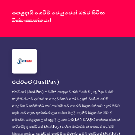
පහසුදායී ගෙවීම් වෙනුවෙන් ඔබට සිටින
විශ්වාසවන්තයා!
ජස්ට්පේ (JustPay)
ජස්ට්පේ (JustPay) සමගින් පහසුවෙන්ම ඔබේ බැංකු ගිණුම ඔබ
කැමති ජංගම දුරකථන යෙදවුමකට හෝ විද්‍යුත්-වාණිජ වෙබ්
යෙදුමකට සම්බන්ධ කර ආරක්ෂිතව ගෙවීම් සිදුකරන්නට දැන් ඔබට
හැකියාව ඇත. අන්තර්ජාලය හරහා මිලදී ගැනීම් සිදුකරන විට දී
මෙන්ම, වෙළඳසැලක් තුළ දී ලංකා QR(LANKAQR) කේතය ස්කෑන්
කිරීමේදී ද ජස්ට්පේ (JustPay) හරහා බාධාවකින් තොරව ගෙවීම්
සිදුකළ හැකියි. සංකීර්ණ ගෙවීම් ක්‍රමවලට සමු දී ජස්ට්පේ (JustPay)