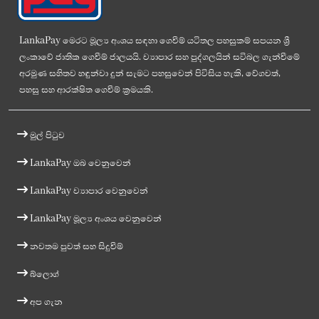
LankaPay මෙරට මූල්‍ය අංශය සඳහා ගෙවීම් යටිතල පහසුකම් සපයන ශ්‍රී
ලංකාවේ ජාතික ගෙවීම් ජාලයයි. ව්‍යාපාර සහ පුද්ගලයින් සවිබල ගැන්වීමේ
අරමුණ සහිතව හඳුන්වා දුන් සැමට පහසුවෙන් පිවිසිය හැකි, වේගවත්,
පහසු සහ ආරක්ෂිත ගෙවීම් ක්‍රමයකි.
මුල් පිටුව
LankaPay ඔබ වෙනුවෙන්
LankaPay ව්‍යාපාර වෙනුවෙන්
LankaPay මූල්‍ය අංශය වෙනුවෙන්
නවතම පුවත් සහ සිදුවීම්
බ්ලොග්
අප ගැන