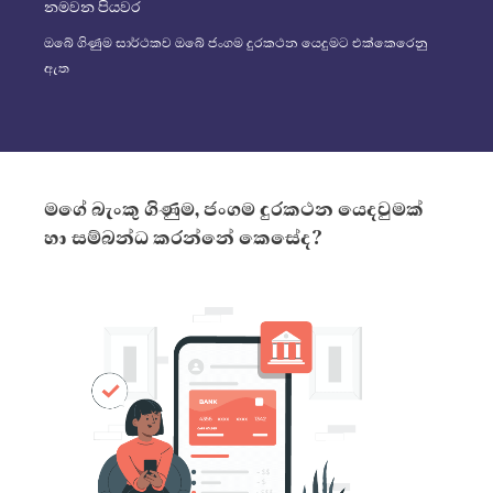
නමවන පියවර
ඔබේ ගිණුම සාර්ථකව ඔබේ ජංගම දුරකථන යෙදුමට එක්කෙරෙනු
ඇත
මගේ බැංකු ගිණුම, ජංගම දුරකථන යෙදවුමක්
හා සම්බන්ධ කරන්නේ කෙසේද?