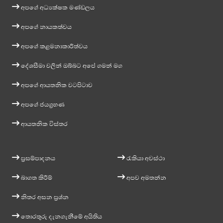
අපගේ අධ්‍යක්ෂක මණ්ඩලය
අපගේ නායකත්වය
අපගේ කළමනාකාරීත්වය
දේශසීමා වලින් ඔබ්බට අපේ ගමන් මග
අපගේ ආයතනික වටපිටාව
අපගේ ජයග්‍රහණ
ආයතනික විස්තර
ප්‍රසම්පාදනය
රැකියා අවස්ථා
බාගත කිරීම්
අපව අමතන්න
නිතර අසන ප්‍රශ්න
තොරතුරු දැනගැනීමේ අයිතිය