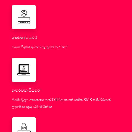
තෙවන පියවර
ඔබේ ගිණුම් අංකය ඇතුළත් කරන්න
හතරවන පියවර
ඔබේ මූල්‍ය ආයතනයෙන් OTP අංකයක් සහිත SMS පණිවිඩයක්
ලැබෙන තුරු රැඳී සිටින්න