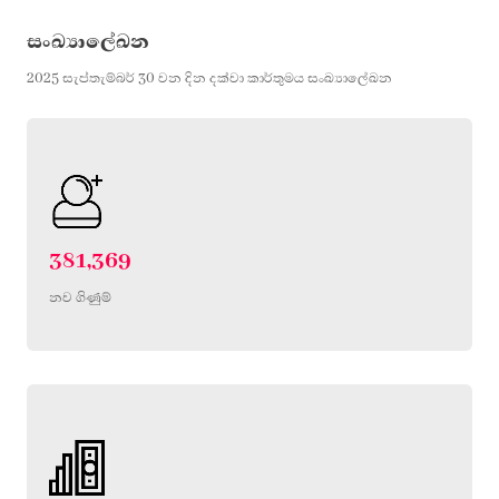
සංඛ්‍යාලේඛන
2025 සැප්තැම්බර් 30 වන දින දක්වා කාර්තුමය සංඛ්‍යාලේඛන
381,369
නව ගිණුම්