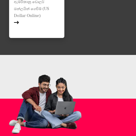
ඇමරිකානු ඩොලර්
ඔන්ලයින් ගෙවීම් (US
Dollar Online)