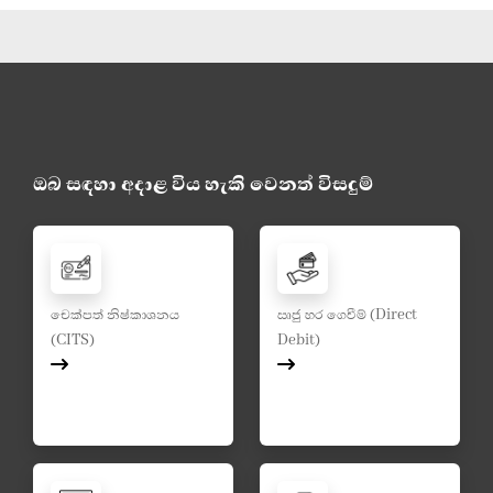
ඔබ සඳහා අදාළ විය හැකි වෙනත් විසදුම්
චෙක්පත් නිෂ්කාශනය
ඍජු හර ගෙවීම් (Direct
(CITS)
Debit)