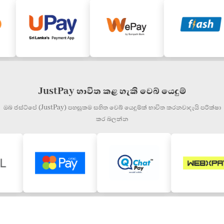
JustPay භාවිත කළ හැකි වෙබ් යෙදුම්
ඔබ ජස්ට්පේ (JustPay) පහසුකම සහිත වෙබ් යෙදුම්ක් භාවිත කරනවාදැයි පරික්ෂා
කර බලන්න