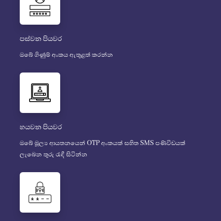
පස්වන පියවර
ඔබේ ගිණුම් අංකය ඇතුළත් කරන්න
හයවන පියවර
ඔබේ මූල්‍ය ආයතනයෙන් OTP අංකයක් සහිත SMS පණිවිඩයක්
ලැබෙන තුරු රැඳී සිටින්න