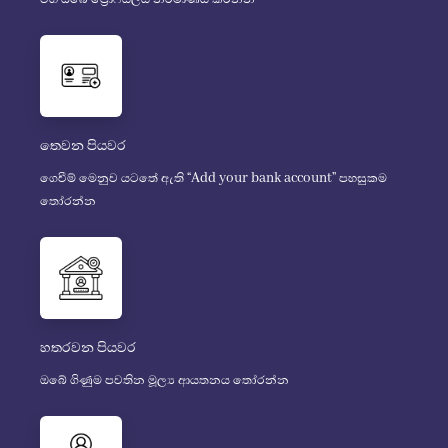
තෙවන පියවර
ගෙවීම් මෙනුව යටතේ ඇති “Add your bank account” පහසුකම
තෝරන්න
හතරවන පියවර
ඔබේ ගිණුම පවතින මූල්‍ය ආයතනය තෝරන්න