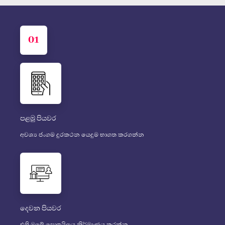
01
පළමු පියවර
අවශ්‍ය ජංගම දුරකථන යෙදුම භාගත කරගන්න
දෙවන පියවර
එහි ඔබේ ප්‍රොෆයිලය නිර්මාණය කරන්න