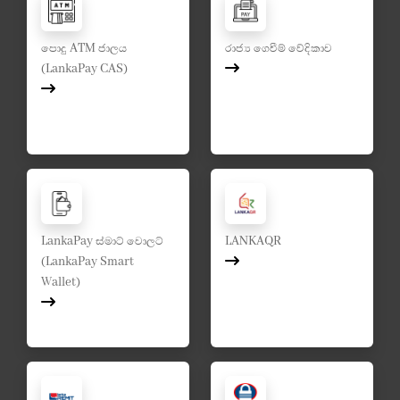
පොදු ATM ජාලය
රාජ්‍ය ගෙවීම් වේදිකාව
(LankaPay CAS)
LankaPay ස්මාට් වොලට්
LANKAQR
(LankaPay Smart
Wallet)