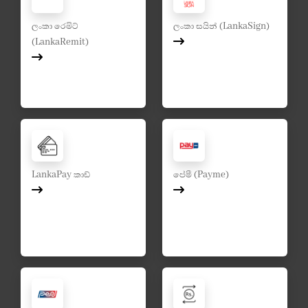
ලංකා රෙමිට්
ලංකා සයින් (LankaSign)
(LankaRemit)
LankaPay කාඩ්
පේමී (Payme)