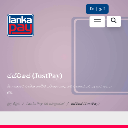
En
|
தமி
ජස්ට්පේ (JustPay)
ශ්‍රී ලංකාවේ ජාතික ගෙවීම් යටිතල පහසුකම් ජාත්‍යන්තර තලයට ගෙන
ඒම.
මුල් පිටුව
LankaPay ඔබ වෙනුවෙන්
ජස්ට්පේ (JustPay)