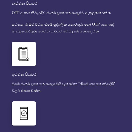
හත්වන පියවර
OTP අංකය නිවැරදිව ජංගම දුරකථන යෙදුමට ඇතුළත් කරන්න
සටහන: කිසිම විටක ඔබේ පුද්ගලික තොරතුරු හෝ OTP අංක ආදී
බැංකු තොරතුරු තෙවන පාර්ශව වෙත ලබා නොදෙන්න
අටවන පියවර
ඔබේ ජංගම දුරකථන යෙදුමෙහි දැක්වෙන “නියම සහ කොන්දේසි”
වලට එකඟ වන්න