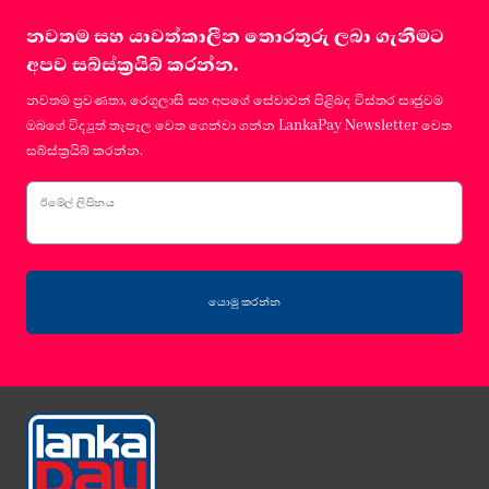
නවතම සහ යාවත්කාලීන තොරතුරු ලබා ගැනීමට
අපව සබ්ස්ක්‍රයිබ් කරන්න.
නවතම ප්‍රවණතා, රෙගුලාසි සහ අපගේ සේවාවන් පිළිබද විස්තර සෘජුවම
ඔබගේ විද්‍යුත් තැපෑල වෙත ගෙන්වා ගන්න LankaPay Newsletter වෙත
සබ්ස්ක්‍රයිබ් කරන්න.
ඊමේල් ලිපිනය
යොමු කරන්න