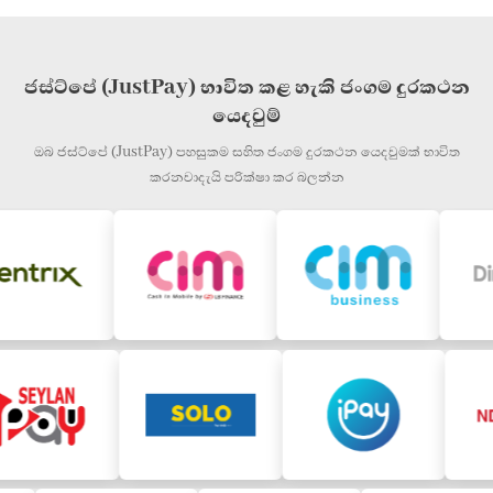
ජස්ට්පේ (JustPay) භාවිත කළ හැකි ජංගම දුරකථන
යෙදවුම්
ඔබ ජස්ට්පේ (JustPay) පහසුකම සහිත ජංගම දුරකථන යෙදවුමක් භාවිත
කරනවාදැයි පරික්ෂා කර බලන්න