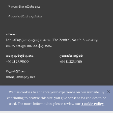
ආයතනික අධීක්ෂණය
අපත් සමගින් හදාරන්න
ස්ථානය
LankaPay (පෞද්ගලික) සමාගම, ‘The Zenith', No.161 A, ධර්මපාල
මාවත, කොළඹ 00700, ශ්‍රී ලංකාව.
පොදු ඇමතුම් අංකය
උපකාරක කවුළුව
+94 11 2356900
+94 11 2356999
විද්‍යුත් ලිපිනය
info@lankapay.net
අප සමග එක්වන්න :
We use cookies to enhance your experience on our website. By
continuing to browse this site, you give consent for cookies to be
used. For more information, please review our
Cookie Policy