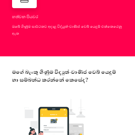
හත්වන පියවර
ඔබේ ගිණුම සාර්ථකව අදාළ විද්යුත්-වාණිජ වෙබ් යෙදුම් එක්කෙරෙනු
ඇත
මගේ බැංකු ගිණුම විද්‍යුත්-වාණිජ වෙබ් යෙදුම්
හා සම්බන්ධ කරන්නේ කෙසේද?