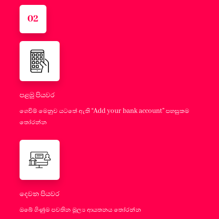
02
පළමු පියවර
ගෙවීම් මෙනුව යටතේ ඇති “Add your bank account” පහසුකම
තෝරන්න
දෙවන පියවර
ඔබේ ගිණුම පවතින මූල්‍ය ආයතනය තෝරන්න