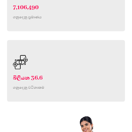
7,106,490
ගනුදෙනු ප්‍රමාණය
බිලියන 36.6
ගනුදෙනු වටිනාකම