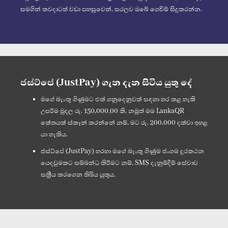
සමගින් කවදාටත් වඩා පහසුවෙන්, සරලව ඔබේ ගෙවීම් සිදුකරන්න.
ජස්ට්පේ (JustPay) ගැන දැන සිටිය යුතු දේ
මගේ බැංකු ගිණුමට එක් ගනුදෙනුවක් සඳහා හර කළ හැකි
උපරිම මුදල රු. 150,000.00 කි, නමුත් මම LankaQR
කේතයක් ස්කෑන් කරන්නේ නම්, මට රු. 200,000 දක්වා ඉහළ
යා හැකිය.
ජස්ට්පේ (JustPay) හරහා මගේ බැංකු ගිණුම ජංගම දුරකථන
යෙදවුමකට සම්බන්ධ කිරීමට නම්, SMS දැනුම්දීම් සේවාව
සක්‍රීය කරගෙන තිබිය යුතුය.