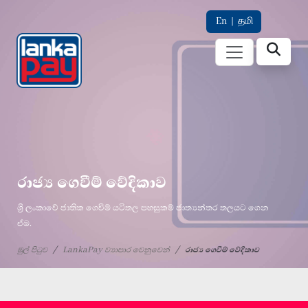
En
|
தமி
රාජ්‍ය ගෙවීම් වේදිකාව
ශ්‍රී ලංකාවේ ජාතික ගෙවීම් යටිතල පහසුකම් ජාත්‍යන්තර තලයට ගෙන
ඒම.
මුල් පිටුව
LankaPay ව්‍යාපාර වෙනුවෙන්
රාජ්‍ය ගෙවීම් වේදිකාව