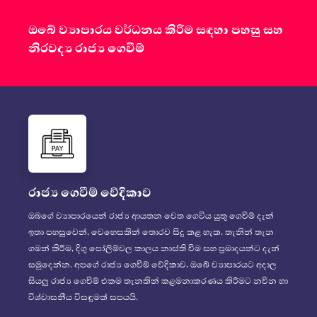
ඔබේ ව්‍යාපාරය වර්ධනය කිරීම සඳහා පහසු සහ
නිරවද්‍ය රාජ්‍ය ගෙවීම්
රාජ්‍ය ගෙවීම් වේදිකාව
ඔබගේ ව්‍යාපාරයෙන් රාජ්‍ය ආයතන වෙත ගෙවිය යුතු ගෙවීම් දැන්
ඉතා පහසුවෙන්, වෙහෙසකින් තොරව සිදු කළ හැක. තැනින් තැන
ගමන් කිරීම, දිගු පෝලිම්වල කාලය නාස්ති වීම සහ ප්‍රමාදයන්ට දැන්
සමුදෙන්න. අපගේ රාජ්‍ය ගෙවීම් වේදිකාව, ඔබේ ව්‍යාපාරයට අදාල
සියලු රාජ්‍ය ගෙවීම් එකම තැනකින් කළමනාකරණය කිරීමට නවීන හා
විශ්වාසනීය විසඳුමක් සපයයි.