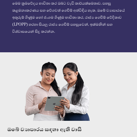
මෙම ක්‍රමවේදය භාවිතා කර ඔබට වැඩි කාර්යක්ෂමතාව, පහසු
කළමනාකරණය සහ වේගවත් ගෙවීම් අත්විඳිය හැක. ඔබේ ව්‍යාපාරයේ
ඉතුරුම් ගිණුම හෝ ජංගම ගිණුම භාවිතා කර, රාජ්‍ය ගෙවීම් වේදිකාව
(LPOPP) හරහා සියලු රාජ්‍ය ගෙවීම් පහසුවෙන්, ඉක්මනින් සහ
විශ්වාසයෙන් සිදු කරන්න.
ඔබේ ව්‍යාපාරය සඳහා ඇති වාසි