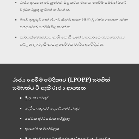
රාජ්‍ය ආයතන වෙනුවෙන් සිදු කරන එසැන ගෙවීම් සමගින් ඔබේ
වැඩකටයුතු ක්‍රමවත් කරගන්න.
ඔබේ ඉතුරුම් හෝ ජංගම ගිණුම හරහා විවිධ වූ රාජ්‍ය ආයතන වෙත
පහසුවෙන් ගෙවීම් සිදු කරන්න.
කාර්යක්ෂමතාවයට හානි නොවී ඔබේ ව්‍යාපාරයේ අවශ්‍යතාවයට
සරිලන ලාබදායී ගාස්තු ගෙවීමක වාසිය අත්විඳින්න.
රාජ්‍ය ගෙවීම් වේදිකාව (LPOPP) සමගින්
සම්බන්ධ වී ඇති රාජ්‍ය ආයතන
ශ්‍රී ලංකා රේගුව
දේශීය ආදායම් දෙපාර්තමේන්තුව
සේවක අර්ථසාධක අරමුදල
ආයෝජන මණ්ඩලය