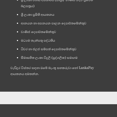
ශ්‍රී ලංකා වරාය අධිකාරිය (යාත්‍රා/ භාණ්ඩ නැව් ප්‍රවේශ
බලපත්‍රය)
ශ්‍රී ලංකා ප්‍රමිති ආයතනය
ආනයන හා අපනයන පාලන දෙපාර්තමේන්තුව
වාණිජ දෙපාර්තමේන්තුව
මධ්‍යම තැන්පතු පද්ධතිය
ධීවර හා ජලජ සම්පත් දෙපාර්තමේන්තුව
සීමාසහිත ලංකා විදුලි (පුද්ගලික) සමාගම
වැඩිදුර විස්තර සඳහා ඔබේ බැංකු සහකරුවා හෝ LankaPay
ආයතනය අමතන්න.