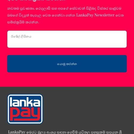
නවතම ප්‍රවණතා, රෙගුලාසි සහ අපගේ සේවාවන් පිළිබද විස්තර සෘජුවම
ඔබගේ විද්‍යුත් තැපෑල වෙත ගෙන්වා ගන්න LankaPay Newsletter වෙත
සබ්ස්ක්‍රයිබ් කරන්න.
ඊමේල් ලිපිනය
යොමු කරන්න
LankaPay මෙරට මූල්‍ය අංශය සඳහා ගෙවීම් යටිතල පහසුකම් සපයන ශ්‍රී