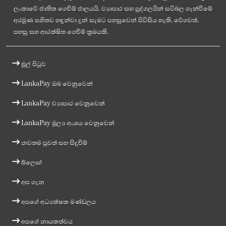
ලංකාවේ ජාතික ගෙවීම් ජාලයයි. ව්‍යාපාර සහ පුද්ගලයින් සවිබල ගැන්වීමේ
අරමුණ සහිතව හඳුන්වා දුන් සැමට පහසුවෙන් පිවිසිය හැකි, වේගවත්,
පහසු සහ ආරක්ෂිත ගෙවීම් ක්‍රමයකි.
මුල් පිටුව
LankaPay ඔබ වෙනුවෙන්
LankaPay ව්‍යාපාර වෙනුවෙන්
LankaPay මූල්‍ය අංශය වෙනුවෙන්
නවතම පුවත් සහ සිදුවීම්
බ්ලොග්
අප ගැන
අපගේ අධ්‍යක්ෂක මණ්ඩලය
අපගේ නායකත්වය