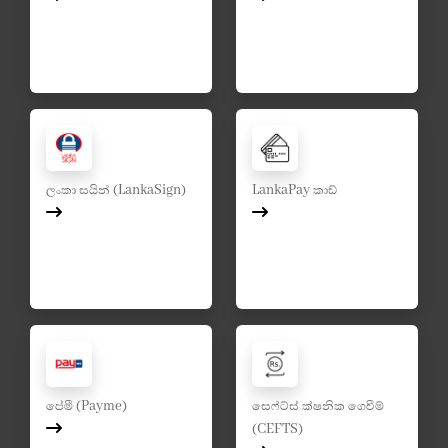
ලංකා සයින් (LankaSign)
LankaPay කාඩ්
පේමී (Payme)
සෙෆ්ට්ස් ක්ෂනික ගෙවීම්
(CEFTS)