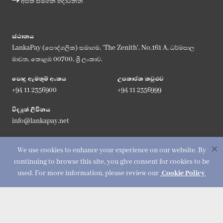
අපත් සමගින් හදාරන්න
ස්ථානය
LankaPay (පෞද්ගලික) සමාගම, ‘The Zenith', No.161 A, ධර්මපාල
මාවත, කොළඹ 00700, ශ්‍රී ලංකාව.
පොදු ඇමතුම් අංකය
උපකාරක කවුළුව
+94 11 2356900
+94 11 2356999
විද්‍යුත් ලිපිනය
info@lankapay.net
අප සමග එක්වන්න :
We use cookies to enhance your experience on our website. By
continuing to browse this site, you give consent for cookies to be
used. For more information, please review our
Cookie Policy
© 2026 LankaPay. All rights reserved.
Designed & Developed by