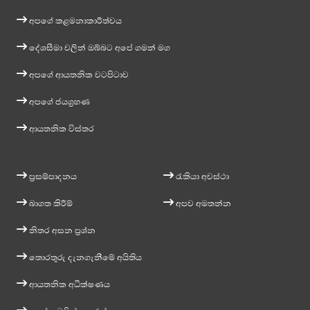
අපගේ කළමනාකාරීත්වය
දේශසීමා වලින් ඔබ්බට අපේ ගමන් මග
අපගේ ආයතනික වටපිටාව
අපගේ ජයග්‍රහණ
ආයතනික විස්තර
ප්‍රසම්පාදනය
රැකියා අවස්ථා
බාගත කිරීම්
අපව අමතන්න
නිතර අසන ප්‍රශ්න
තොරතුරු දැනගැනීමේ අයිතිය
ආයතනික අධීක්ෂණය