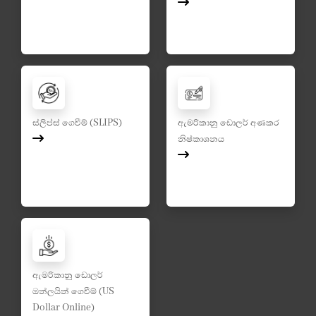
ස්ලිප්ස් ගෙවීම් (SLIPS)
ඇමරිකානු ඩොලර් අණකර
නිෂ්කාශනය
ඇමරිකානු ඩොලර්
ඔන්ලයින් ගෙවීම් (US
Dollar Online)