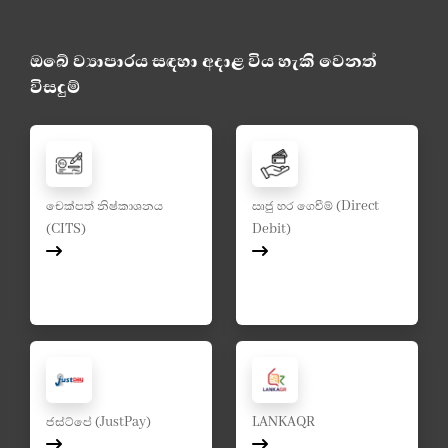
ඔබේ ව්‍යාපාරය සඳහා අදාළ විය හැකි වෙනත්
විසදුම්
චෙක්පත් නිෂ්කාශනය
ඍජු හර ගෙවීම් (Direct
(CITS)
Debit)
ජස්ට්පේ (JustPay)
LANKAQR