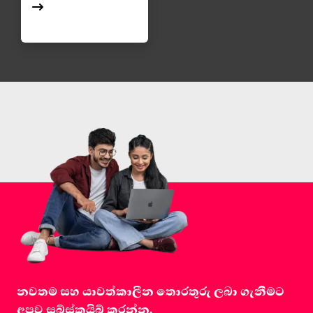
නවතම සහ යාවත්කාලීන තොරතුරු ලබා ගැනීමට
අපව සබ්ස්ක්‍රයිබ් කරන්න.