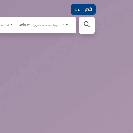
En
|
தமி
නුවෙන්
LankaPay මූල්‍ය අංශය වෙනුවෙන්