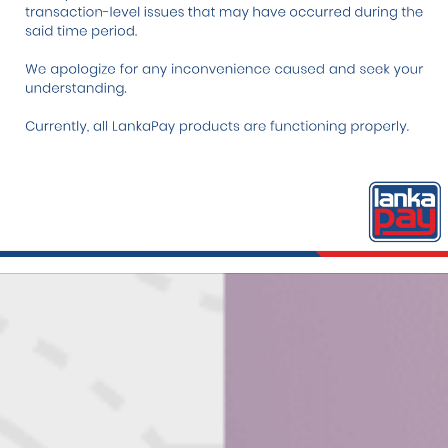
 ජස්ට්පේ (JustPay)
ගොඩ නැංවීමට දායක
 අදම එක්වන්න!