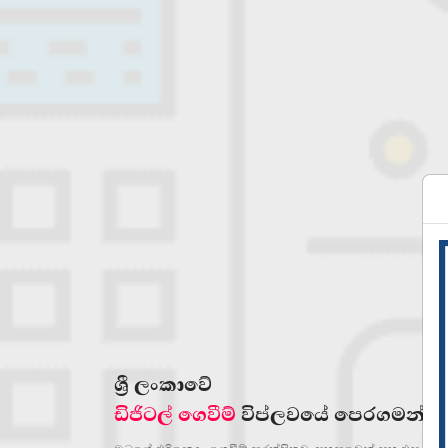
ශ්‍රී ලංකාවේ
ඩිජිටල් ගෙවීම්
විප්ලවයේ පෙරගමන්ක