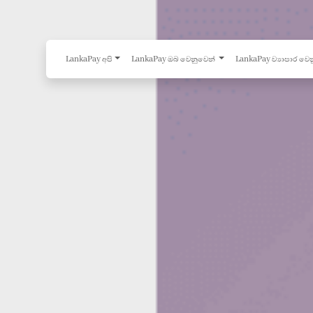
LankaPay අපි
LankaPay ඔබ වෙනුවෙන්
LankaPay ව්‍යාපාර වෙ