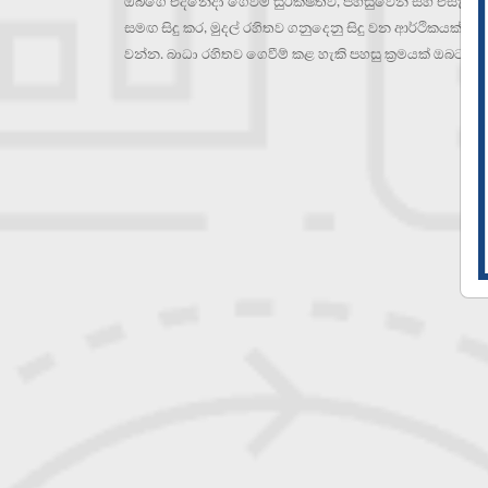
ඔබගේ එදිනෙදා ගෙවීම් සුරක්ෂිතව, පහසුවෙන් සහ එසැණින්
සමඟ සිදු කර, මුදල් රහිතව ගනුදෙනු සිදු වන ආර්ථිකයක් 
වන්න. බාධා රහිතව ගෙවීම් කළ හැකි පහසු ක්‍රමයක් ඔබටත්,