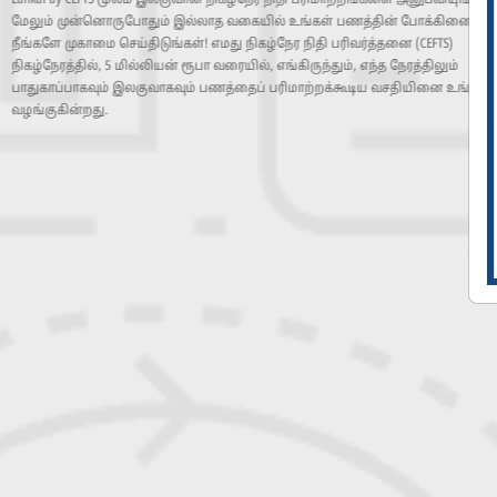
ஜஸ்ட்பெ (JustPay) உடன் நிகழ்நேரத்தில் பாதுகாப்பாகவும், வ
பரிவர்த்தனைகளை மேற்கொண்டு, இலங்கையின் பௌதீக பண
பொருளாதாரத்திற்குப் பங்களிப்பு செய்யும் இச்சேவையை அனு