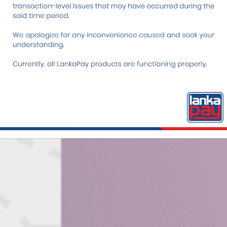
சதியாகவும், தடையற்ற பண
 பயன்பாடற்ற
பவியுங்கள்