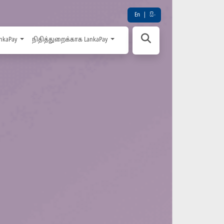
En
|
සිං
nkaPay
நிதித்துறைக்காக LankaPay