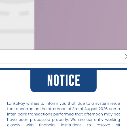
முறை
சியை