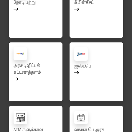
நேரடி பற்று
ஃபின்சீசட்
அரச டிஜிட்டல்
ஜஸ்ட்பெ
கட்டணத்தளம்
ATM களுக்கான
லங்கா பெ அரச