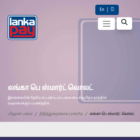
En
|
සිං
லங்கா பெ ஸ்மார்ட் வொலட்
இலங்கையின் தேசிய கட்டண உட்கட்டமைப்பை சர்வதேச தரத்தில்
வடிவமைக்கும் பயணத்தில்.
பிரதான பக்கம்
நிதித்துறைக்காக LankaPay
லங்கா பெ ஸ்மார்ட் வொலட்