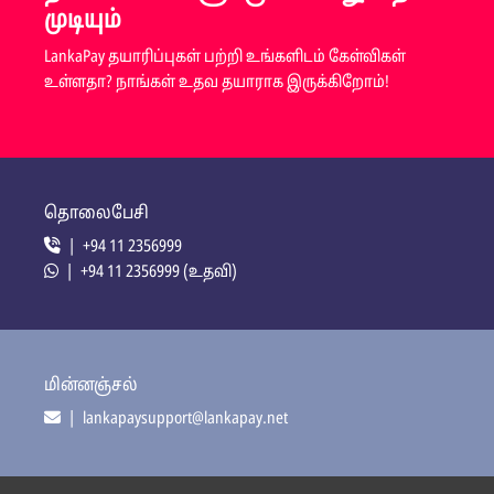
முடியும்
LankaPay தயாரிப்புகள் பற்றி உங்களிடம் கேள்விகள்
உள்ளதா? நாங்கள் உதவ தயாராக இருக்கிறோம்!
தொலைபேசி
| +94 11 2356999
| +94 11 2356999 (உதவி)
மின்னஞ்சல்
| lankapaysupport@lankapay.net