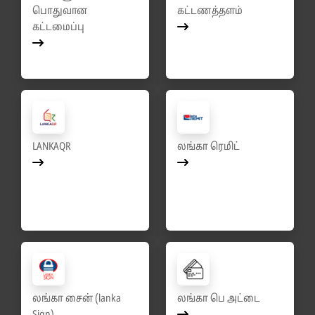
பொதுவான
கட்டணத்தளம்
கட்டமைப்பு
LANKAQR
லங்கா ரெமிட்
லங்கா சைன் (lanka
லங்கா பெ அட்டை