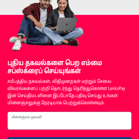
புதிய தகவல்களை பெற எம்மை
சப்ஸ்க்ரைப் செய்யுங்கள்
சமீபத்திய தகவல்கள், விதிமுறைகள் மற்றும் சேவை
விவரங்களைப் பற்றி தொடர்ந்து தெரிந்துகொள்ள LankaPay
இன் செய்திமடளினை இப்போதே பதிவு செய்து உங்கள்
மின்னஞ்சலுக்கு நேரடியாக பெற்றுக்கொள்ளவும்.
மின்னஞ்சல் முகவரி