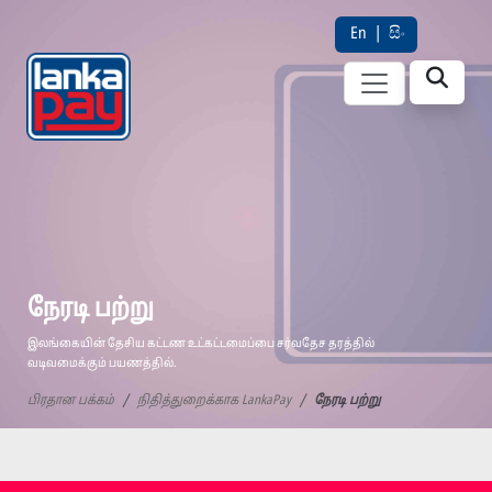
En
|
සිං
நேரடி பற்று
இலங்கையின் தேசிய கட்டண உட்கட்டமைப்பை சர்வதேச தரத்தில்
வடிவமைக்கும் பயணத்தில்.
பிரதான பக்கம்
நிதித்துறைக்காக LankaPay
நேரடி பற்று