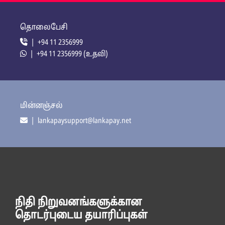
தொலைபேசி
| +94 11 2356999
| +94 11 2356999 (உதவி)
மின்னஞ்சல்
| lankapaysupport@lankapay.net
நிதி நிறுவனங்களுக்கான
தொடர்புடைய தயாரிப்புகள்