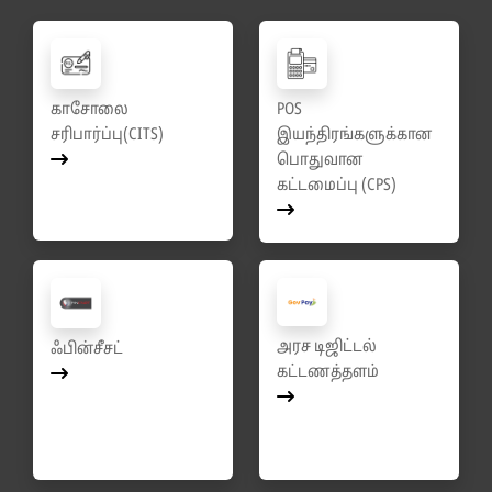
காசோலை
POS
சரிபார்ப்பு(CITS)
இயந்திரங்களுக்கான
பொதுவான
கட்டமைப்பு (CPS)
அரச டிஜிட்டல்
ஃபின்சீசட்
கட்டணத்தளம்