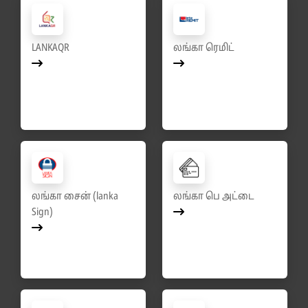
LANKAQR
லங்கா ரெமிட்
லங்கா சைன் (lanka
லங்கா பெ அட்டை
Sign)