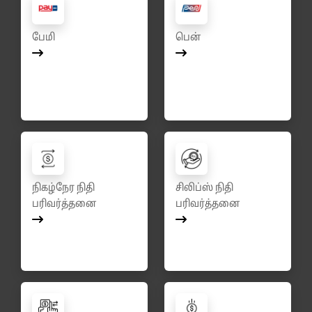
பேமி
பென்
நிகழ்நேர நிதி
சிலிப்ஸ் நிதி
பரிவர்த்தனை
பரிவர்த்தனை