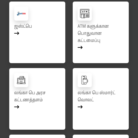
ஜஸ்ட்பெ
ATM களுக்கான
பொதுவான
கட்டமைப்பு
லங்கா பெ அரச
லங்கா பெ ஸ்மார்ட்
கட்டணத்தளம்
வொலட்