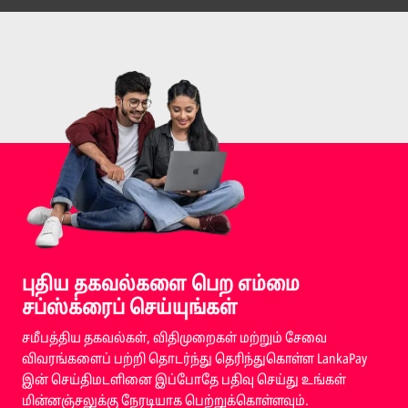
புதிய தகவல்களை பெற எம்மை
சப்ஸ்க்ரைப் செய்யுங்கள்
சமீபத்திய தகவல்கள், விதிமுறைகள் மற்றும் சேவை
விவரங்களைப் பற்றி தொடர்ந்து தெரிந்துகொள்ள LankaPay
இன் செய்திமடளினை இப்போதே பதிவு செய்து உங்கள்
மின்னஞ்சலுக்கு நேரடியாக பெற்றுக்கொள்ளவும்.