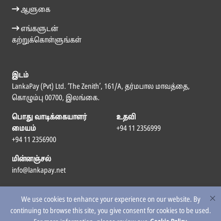
ஆளுகை
எங்களுடன்
கற்றுக்கொள்ளுங்கள்
இடம்
LankaPay (Pvt) Ltd. ‘The Zenith’, 161/A, தர்மபால மாவத்தை,
கொழும்பு 00700, இலங்கை.
பொது வாடிக்கையாளர்
உதவி
மையம்
+94 11 2356999
+94 11 2356900
மின்னஞ்சல்
info@lankapay.net
எம்மைப் பின்தொடர
We use cookies to enhance your experience on our website. By
continuing to browse this site, you give consent for cookies to be used.