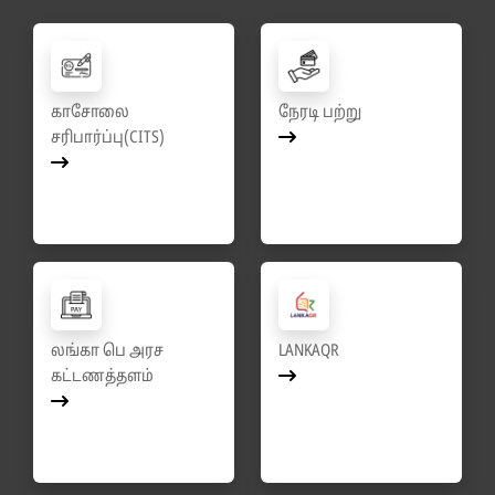
காசோலை
நேரடி பற்று
சரிபார்ப்பு(CITS)
லங்கா பெ அரச
LANKAQR
கட்டணத்தளம்