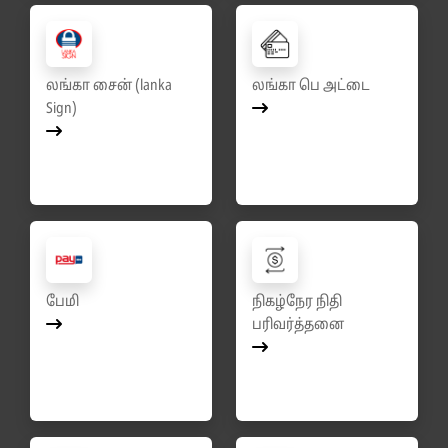
லங்கா சைன் (lanka
லங்கா பெ அட்டை
Sign)
பேமி
நிகழ்நேர நிதி
பரிவர்த்தனை