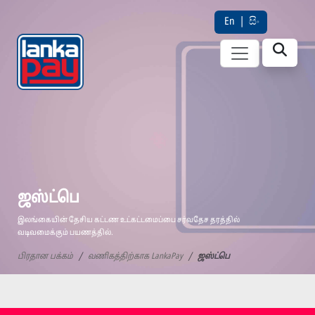
En
|
සිං
ஜஸ்ட்பெ
இலங்கையின் தேசிய கட்டண உட்கட்டமைப்பை சர்வதேச தரத்தில்
வடிவமைக்கும் பயணத்தில்.
பிரதான பக்கம்
வணிகத்திற்காக LankaPay
ஜஸ்ட்பெ