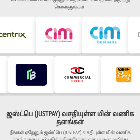
செயலிகளை பயன்படுத்துகின்றீர்களா என்பதனை அறிந்து
கொள்ளுங்கள்.
ஜஸ்ட்பெ (JUSTPAY) வசதியுள்ள மின் வணிக
தளங்கள்
நீங்கள் ஏதேனும் ஜஸ்ட்பெ (JUSTPAY) வசதியுள்ள மின் வணிக