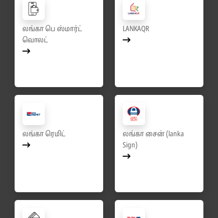
லங்கா பெ ஸ்மார்ட்
LANKAQR
வொலட்
லங்கா ரெமிட்
லங்கா சைன் (lanka
Sign)