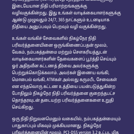
இடையேயான நிதி பரிமாற்றங்களுக்கு
வழிவகுக்கின்றது. இது உங்கள் வாடிக்கையாளர்களுக்கு
ஆண்டு முழுவதும் 24/7, 365 நாட்களும் உடனடியாக
நிதியை அனுப்பவும் பெறவும் வழி வகுக்கின்றது.
உங்கள் வங்கிச் சேவைகளில் நிகழ்நேர நிதி
பரிவர்த்தனையினை ஒருங்கிணைப்பதன் மூலம்,
வேகம், நம்பகத்தன்மை மற்றும் சௌகரியத்துடன்
வாடிக்கையாளர்களின் தேவைகளைப் பூர்த்தி செய்யும்
ஓர் அதிநவீன கட்டணத் தீர்வை அவர்களுக்கு
பெற்றுக்கொடுக்கலாம். அவர்கள் இணைய வங்கி,
மொபைல் வங்கி, ATMகள் அல்லது கருமபீட சேவைகள்
என எந்தவொரு கட்டண உத்தியை பயன்படுத்துகின்ற
போதிலும் நிகழ்நேர நிதி பரிவர்த்தனை குறைந்தபட்ச
தொந்தரவுடன் தடையற்ற பரிவர்த்தனைகளை உறுதி
செய்கிறது.
ஒரு நிதி நிறுவனமெனும் வகையில், நம்பகத்தன்மையும்
பாதுகாப்பும் மிகவும் முக்கியமானது. நிகழ்நேர
பரிவர்த்தனையின் மூலம், PCI-DSS version 3.2 உட்பட மிக