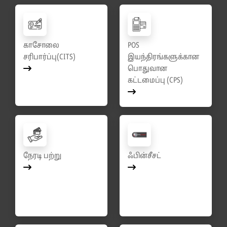
காசோலை
POS
சரிபார்ப்பு(CITS)
இயந்திரங்களுக்கான
பொதுவான
கட்டமைப்பு (CPS)
நேரடி பற்று
ஃபின்சீசட்