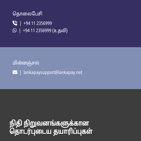
தொலைபேசி
| +94 11 2356999
| +94 11 2356999 (உதவி)
மின்னஞ்சல்
| lankapaysupport@lankapay.net
நிதி நிறுவனங்களுக்கான
தொடர்புடைய தயாரிப்புகள்