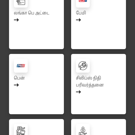
லங்கா பெ அட்டை
பேமி
பென்
சிலிப்ஸ் நிதி
பரிவர்த்தனை