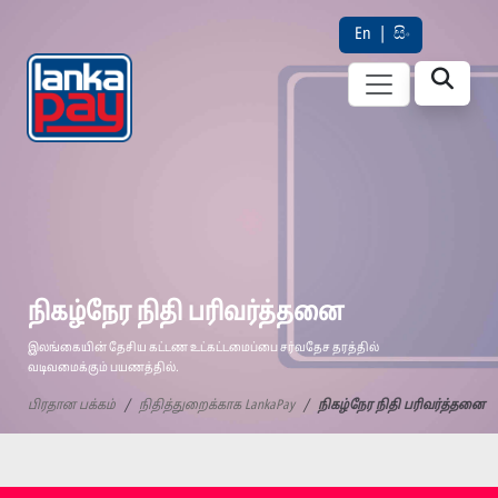
En
|
සිං
நிகழ்நேர நிதி பரிவர்த்தனை
இலங்கையின் தேசிய கட்டண உட்கட்டமைப்பை சர்வதேச தரத்தில்
வடிவமைக்கும் பயணத்தில்.
பிரதான பக்கம்
நிதித்துறைக்காக LankaPay
நிகழ்நேர நிதி பரிவர்த்தனை