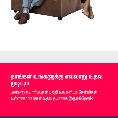
நாங்கள் உங்களுக்கு எவ்வாறு உதவ
முடியும்
LankaPay தயாரிப்புகள் பற்றி உங்களிடம் கேள்விகள்
உள்ளதா? நாங்கள் உதவ தயாராக இருக்கிறோம்!