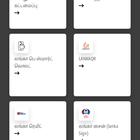
கட்டமைப்பு
லங்கா பெ ஸ்மார்ட்
LANKAQR
வொலட்
லங்கா ரெமிட்
லங்கா சைன் (lanka
Sign)