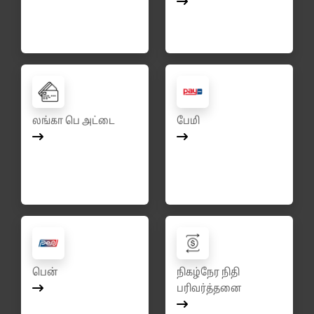
லங்கா பெ அட்டை
பேமி
பென்
நிகழ்நேர நிதி
பரிவர்த்தனை