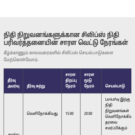
நிதி நிறுவனங்களுக்கான சிலிப்ஸ் நிதி
பரிவர்த்தனையின் சாரள வெட்டு நேரங்கள்
கீழ்க்காணும் காலவரைகளில் சிலிப்ஸ் செயல்பாடுகளை
மேற்கொள்வோம்.
சாரள
சாரள
தீர்வு
திறப்பு
மூடு
அமர்வு
தீர்வு சுற்று
நேரம்
நேரம்
செயல்பாடு
LankaPay இற்கு
நிதி
நிறுவனங்கள்
வெளிநோக்கியது
15:00
20:00
வெளிநோக்கியத
தரவை
சமர்ப்பிக்கும்