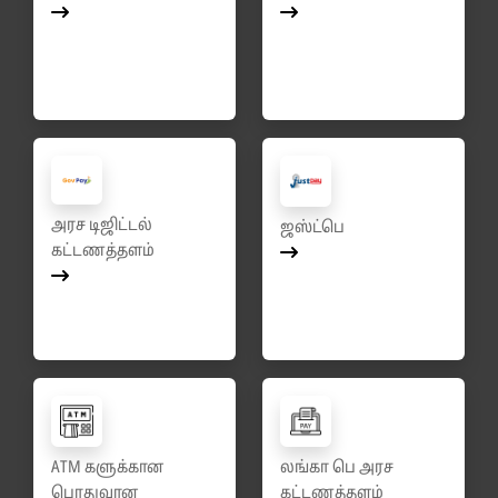
அரச டிஜிட்டல்
ஜஸ்ட்பெ
கட்டணத்தளம்
ATM களுக்கான
லங்கா பெ அரச
பொதுவான
கட்டணத்தளம்