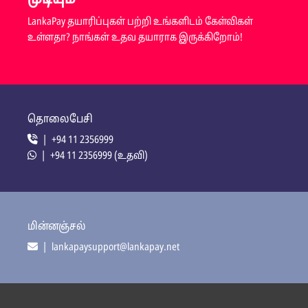
LankaPay தயாரிப்புகள் பற்றி உங்களிடம் கேள்விகள்
உள்ளதா? நாங்கள் உதவ தயாராக இருக்கிறோம்!
தொலைபேசி
| +94 11 2356999
| +94 11 2356999 (உதவி)
மின்னஞ்சல்
| lankapaysupport@lankapay.net