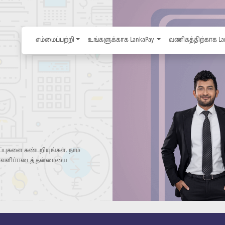
எம்மைப்பற்றி
உங்களுக்காக LankaPay
வணிகத்திற்காக La
்புகளை கண்டறியுங்கள். நாம்
 வெளிப்படைத் தன்மையை