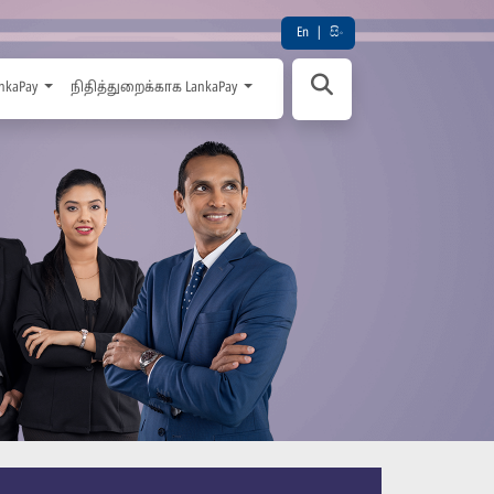
En
|
සිං
nkaPay
நிதித்துறைக்காக LankaPay