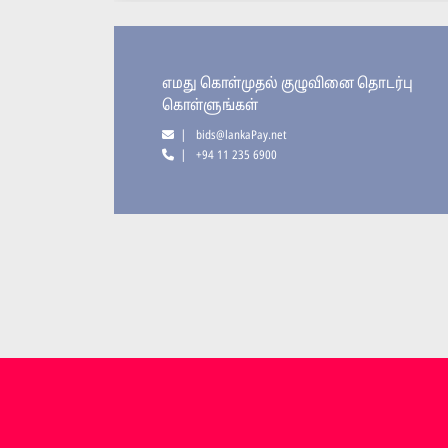
எமது கொள்முதல் குழுவினை தொடர்பு
கொள்ளுங்கள்
| bids@lankaPay.net
| +94 11 235 6900