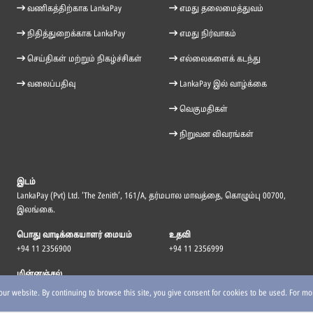
வணிகத்திற்காக LankaPay
எமது தலைமைத்துவம்
நிதித்துறைக்காக LankaPay
எமது நிர்வாகம்
செய்திகள் மற்றும் நிகழ்ச்சிகள்
எல்லைகளைக் கடந்து
வலைப்பதிவு
LankaPay இல் வாழ்க்கை
வெகுமதிகள்
நிறுவன விவரங்கள்
இடம்
LankaPay (Pvt) Ltd. ‘The Zenith’, 161/A, தர்மபால மாவத்தை, கொழும்பு 00700,
இலங்கை.
பொது வாடிக்கையாளர் மையம்
உதவி
+94 11 2356900
+94 11 2356999
மின்னஞ்சல்
info@lankapay.net
r website. By continuing to browse this site, you give consent for cookies to be used. For m