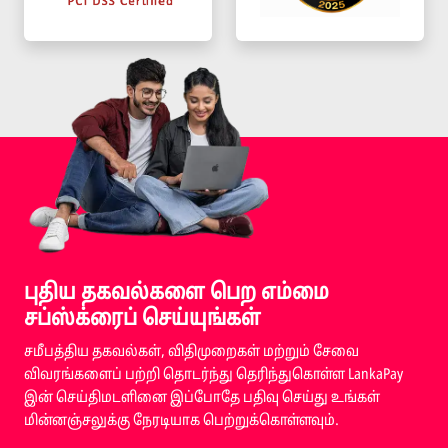
புதிய தகவல்களை பெற எம்மை
சப்ஸ்க்ரைப் செய்யுங்கள்
சமீபத்திய தகவல்கள், விதிமுறைகள் மற்றும் சேவை
விவரங்களைப் பற்றி தொடர்ந்து தெரிந்துகொள்ள LankaPay
இன் செய்திமடளினை இப்போதே பதிவு செய்து உங்கள்
மின்னஞ்சலுக்கு நேரடியாக பெற்றுக்கொள்ளவும்.