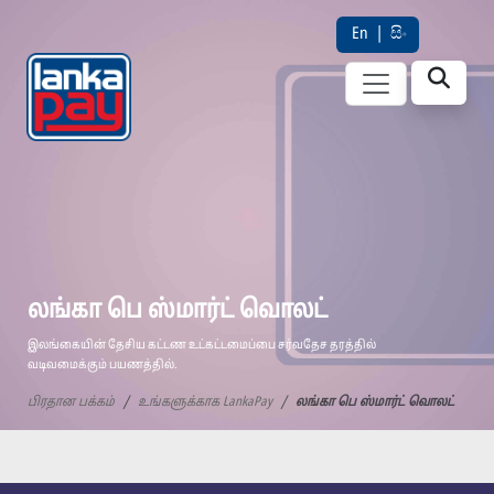
En
|
සිං
லங்கா பெ ஸ்மார்ட் வொலட்
இலங்கையின் தேசிய கட்டண உட்கட்டமைப்பை சர்வதேச தரத்தில்
வடிவமைக்கும் பயணத்தில்.
பிரதான பக்கம்
உங்களுக்காக LankaPay
லங்கா பெ ஸ்மார்ட் வொலட்