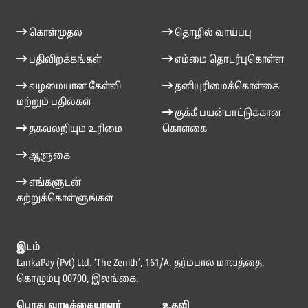
கொள்முதல்
தொழில் வாய்ப்பு
பதிவிறக்கங்கள்
எம்மை தொடர்புகொள்ள
வழமையான கேள்வி
தனியுரிமைக்கொள்கை
மற்றும் பதில்கள்
குக்கீ பயன்பாட்டுக்கான
தகவலறியும் உரிமை
கொள்கை
ஆளுகை
எங்களுடன்
கற்றுக்கொள்ளுங்கள்
இடம்
LankaPay (Pvt) Ltd. ‘The Zenith’, 161/A, தர்மபால மாவத்தை,
கொழும்பு 00700, இலங்கை.
பொது வாடிக்கையாளர்
உதவி