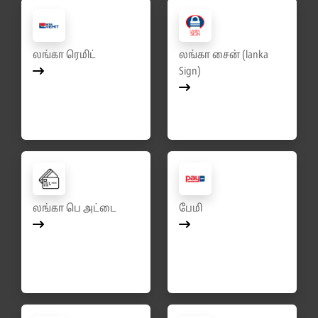
லங்கா ரெமிட்
லங்கா சைன் (lanka
Sign)
லங்கா பெ அட்டை
பேமி