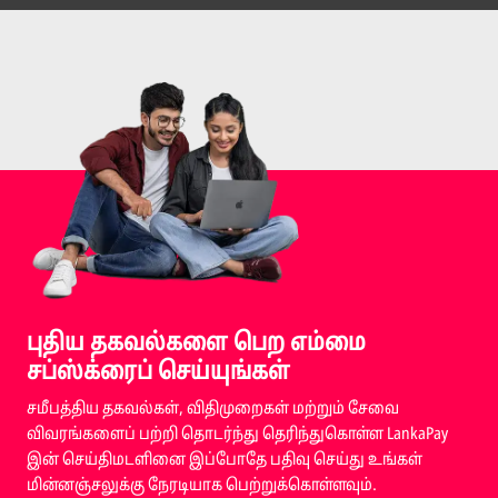
புதிய தகவல்களை பெற எம்மை
சப்ஸ்க்ரைப் செய்யுங்கள்
சமீபத்திய தகவல்கள், விதிமுறைகள் மற்றும் சேவை
விவரங்களைப் பற்றி தொடர்ந்து தெரிந்துகொள்ள LankaPay
இன் செய்திமடளினை இப்போதே பதிவு செய்து உங்கள்
மின்னஞ்சலுக்கு நேரடியாக பெற்றுக்கொள்ளவும்.