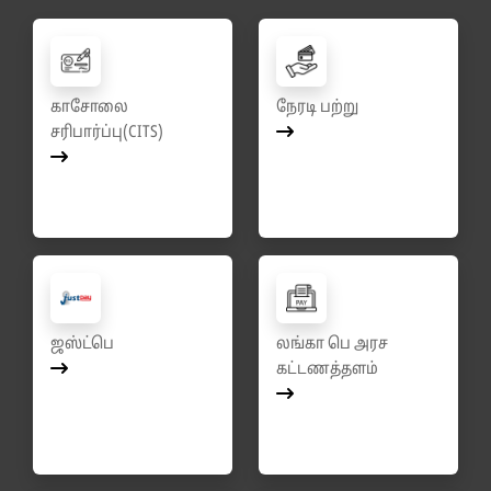
காசோலை
நேரடி பற்று
சரிபார்ப்பு(CITS)
ஜஸ்ட்பெ
லங்கா பெ அரச
கட்டணத்தளம்