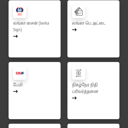
லங்கா சைன் (lanka
லங்கா பெ அட்டை
Sign)
பேமி
நிகழ்நேர நிதி
பரிவர்த்தனை