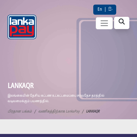
En
|
සිං
LANKAQR
இலங்கையின் தேசிய கட்டண உட்கட்டமைப்பை சர்வதேச தரத்தில்
வடிவமைக்கும் பயணத்தில்.
பிரதான பக்கம்
வணிகத்திற்காக LankaPay
LANKAQR