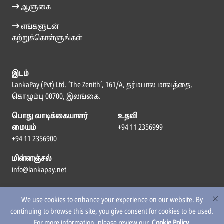
ஆளுகை
எங்களுடன்
கற்றுக்கொள்ளுங்கள்
இடம்
LankaPay (Pvt) Ltd. ‘The Zenith’, 161/A, தர்மபால மாவத்தை,
கொழும்பு 00700, இலங்கை.
பொது வாடிக்கையாளர்
உதவி
மையம்
+94 11 2356999
+94 11 2356900
மின்னஞ்சல்
info@lankapay.net
எம்மைப் பின்தொடர
We use cookies to enhance your experience on our website. By
continuing to browse this site, you give consent for cookies to be used.
For more information, please review our
Cookie Policy