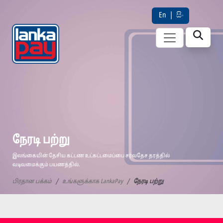
En
|
සිං
நேரடி பற்று
இலங்கையின் தேசிய கட்டண உட்கட்டமைப்பை சர்வதேச தரத்தில்
வடிவமைக்கும் பயணத்தில்.
பிரதான பக்கம்
உங்களுக்காக LankaPay
நேரடி பற்று