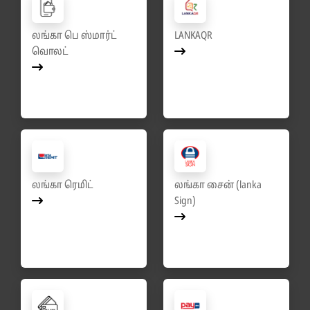
லங்கா பெ ஸ்மார்ட்
LANKAQR
வொலட்
லங்கா ரெமிட்
லங்கா சைன் (lanka
Sign)