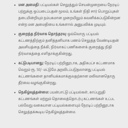
மன அமைதி:
பட்டியல்கள் செலுத்தும் செயன்முறையை நேரடிப்
பற்றுக்கு ஒப்படைப்பதன் மூலம், உங்கள் நிதி சார் பொறுப்புகள்
தடையின்றியும் நம்பகமான முறையிலும் கவனிக்கப்படுகின்றன
என்ற மன அமைதியை உங்களால் அனுபவிக்க முடியும்.
குறைந்த நிர்வாக தொந்தரவு:
ஒவ்வொரு பட்டியல்
கட்டணத்திற்கும் தனித்தனியாக பணம் செலுத்த வேண்டியதன்
அவசியத்தை நீக்கி, நிர்வாகப் பணிகளைக் குறைத்து நிதி
நிர்வாகத்தை எளிதாக்குகின்றது.
கட்டுபடியானது:
நேரடிப் பற்றினூடாக, அதிகபட்ச கட்டணமாக
வெறும் ரூ. 50/- மட்டுமே அறவிடப்படுதலானது பட்டியல்
கட்டணங்களை தானியக்கமாக்குவதற்கான மலிவானதொரு
தீர்வை வழங்குகின்றது.
நெகிழ்வுத்தன்மை:
பயன்பாட்டு பட்டியல்கள், காப்புறுதி
கட்டணங்கள் மற்றும் தொலைத்தொடர்பு கட்டணங்கள் உட்பட
பல்வேறு வகையான பட்டியல்களையும் நேரடிப் பற்றினூடாக
செலுத்தக்கூடிய நெகிழ்வுத்தன்மை.