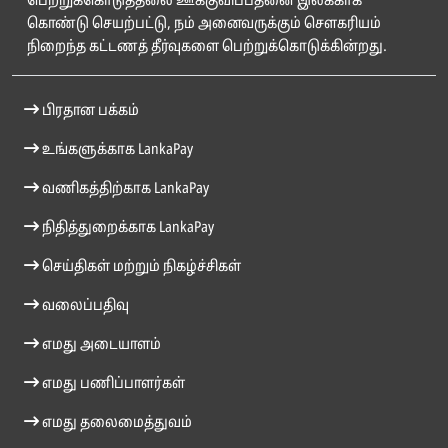
பெற்றுக்கொடுத்தலை ஊக்குவிப்பதனை இலக்காக
கொண்டு செயற்பட்டு, நம் அனைவருக்கும் சௌகரியம்
நிறைந்த கட்டணத் தீர்வுகளை பெற்றுக்கொடுக்கின்றது.
பிரதான பக்கம்
உங்களுக்காக LankaPay
வணிகத்திற்காக LankaPay
நிதித்துறைக்காக LankaPay
செய்திகள் மற்றும் நிகழ்ச்சிகள்
வலைப்பதிவு
எமது அடையாளம்
எமது பணிப்பாளர்கள்
எமது தலைமைத்துவம்