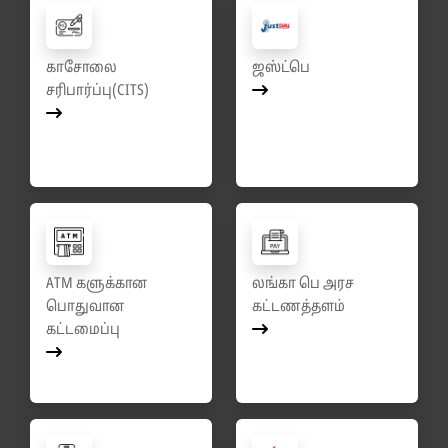
காசோலை
ஜஸ்ட்பெ
சரிபார்ப்பு(CITS)
ATM களுக்கான
லங்கா பெ அரச
பொதுவான
கட்டணத்தளம்
கட்டமைப்பு