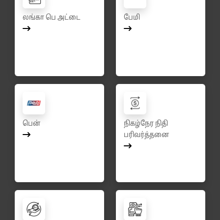
லங்கா பெ அட்டை
பேமி
பென்
நிகழ்நேர நிதி
பரிவர்த்தனை