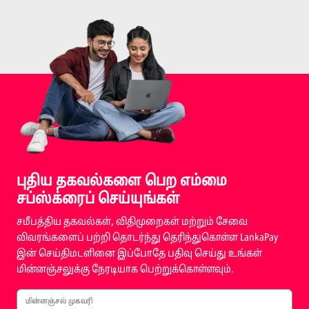
புதிய தகவல்களை பெற எம்மை
சப்ஸ்க்ரைப் செய்யுங்கள்
சமீபத்திய தகவல்கள், விதிமுறைகள் மற்றும் சேவை
விவரங்களைப் பற்றி தொடர்ந்து தெரிந்துகொள்ள LankaPay
இன் செய்திமடளினை இப்போதே பதிவு செய்து உங்கள்
மின்னஞ்சலுக்கு நேரடியாக பெற்றுக்கொள்ளவும்.
மின்னஞ்சல் முகவரி