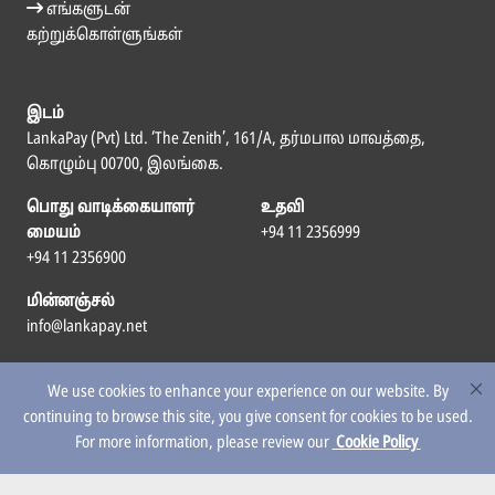
எங்களுடன்
கற்றுக்கொள்ளுங்கள்
இடம்
LankaPay (Pvt) Ltd. ‘The Zenith’, 161/A, தர்மபால மாவத்தை,
கொழும்பு 00700, இலங்கை.
பொது வாடிக்கையாளர்
உதவி
மையம்
+94 11 2356999
+94 11 2356900
மின்னஞ்சல்
info@lankapay.net
எம்மைப் பின்தொடர
We use cookies to enhance your experience on our website. By
continuing to browse this site, you give consent for cookies to be used.
For more information, please review our
Cookie Policy
© 2026 LankaPay. All rights reserved.