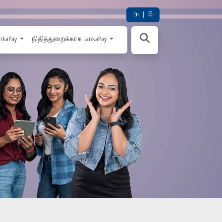
En
|
සිං
nkaPay
நிதித்துறைக்காக LankaPay