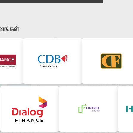
னங்கள்