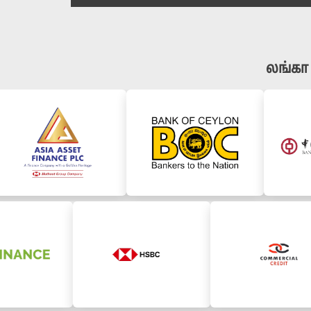
லங்கா