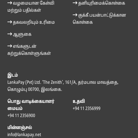
வழமையான கேள்வி
தனியுரிமைக்கொள்கை
மற்றும் பதில்கள்
குக்கீ பயன்பாட்டுக்கான
தகவலறியும் உரிமை
கொள்கை
ஆளுகை
எங்களுடன்
கற்றுக்கொள்ளுங்கள்
இடம்
LankaPay (Pvt) Ltd. ‘The Zenith’, 161/A, தர்மபால மாவத்தை,
கொழும்பு 00700, இலங்கை.
பொது வாடிக்கையாளர்
உதவி
மையம்
+94 11 2356999
+94 11 2356900
மின்னஞ்சல்
info@lankapay.net