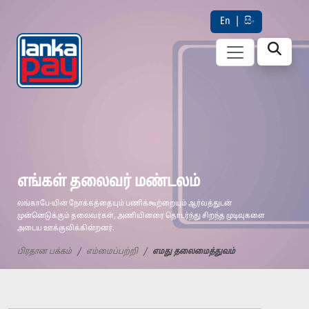
En
|
සිං
எங்கள் தலைவர் மண்டலம்
லங்காபே-யின் நோக்கத்தையும் பணிக்கூற்றையும் ஆர்வத்துடன்
முன்னெடுக்கும் தலைவர்கள், அணியினரை தொடர்ந்து சிறந்த முடிவுகளை
அடைய ஊக்குவிக்கின்றனர்.
பிரதான பக்கம்
எம்மைப்பற்றி
எமது தலைமைத்துவம்