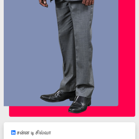
சன்ன டி சில்வா