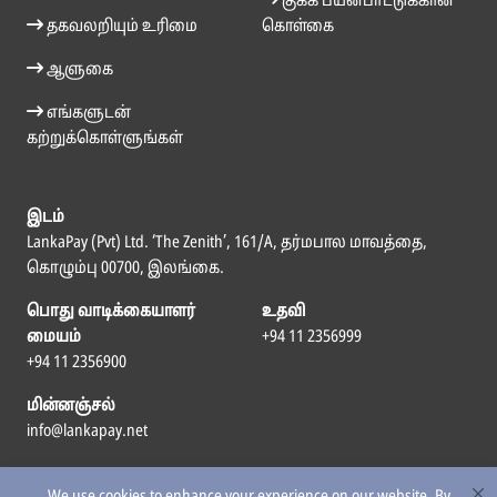
குக்கீ பயன்பாட்டுக்கான
தகவலறியும் உரிமை
கொள்கை
ஆளுகை
எங்களுடன்
கற்றுக்கொள்ளுங்கள்
இடம்
LankaPay (Pvt) Ltd. ‘The Zenith’, 161/A, தர்மபால மாவத்தை,
கொழும்பு 00700, இலங்கை.
பொது வாடிக்கையாளர்
உதவி
மையம்
+94 11 2356999
+94 11 2356900
மின்னஞ்சல்
info@lankapay.net
எம்மைப் பின்தொடர