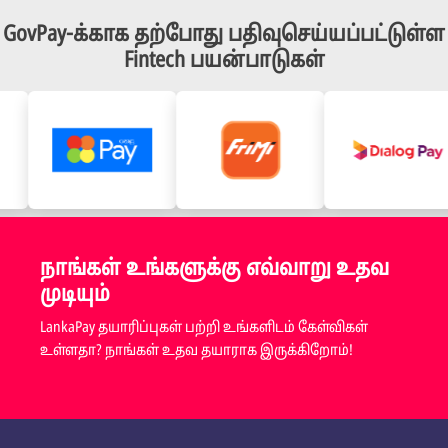
GovPay-க்காக தற்போது பதிவுசெய்யப்பட்டுள்ள
Fintech பயன்பாடுகள்
நாங்கள் உங்களுக்கு எவ்வாறு உதவ
முடியும்
LankaPay தயாரிப்புகள் பற்றி உங்களிடம் கேள்விகள்
உள்ளதா? நாங்கள் உதவ தயாராக இருக்கிறோம்!