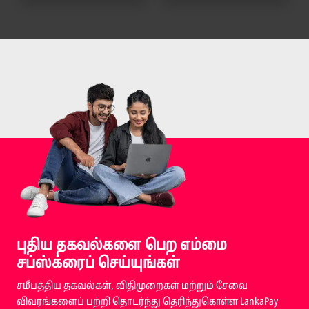
புதிய தகவல்களை பெற எம்மை
சப்ஸ்க்ரைப் செய்யுங்கள்
சமீபத்திய தகவல்கள், விதிமுறைகள் மற்றும் சேவை
விவரங்களைப் பற்றி தொடர்ந்து தெரிந்துகொள்ள LankaPay