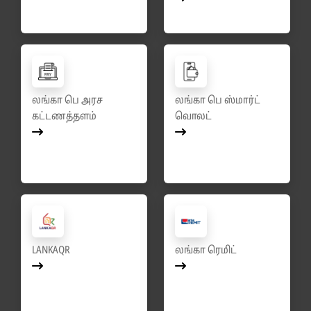
லங்கா பெ அரச
லங்கா பெ ஸ்மார்ட்
கட்டணத்தளம்
வொலட்
LANKAQR
லங்கா ரெமிட்