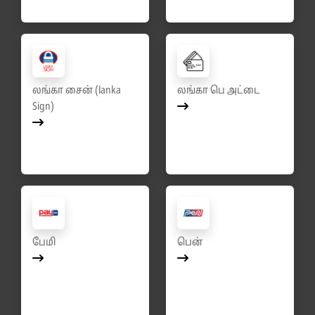
லங்கா சைன் (lanka
லங்கா பெ அட்டை
Sign)
பேமி
பென்