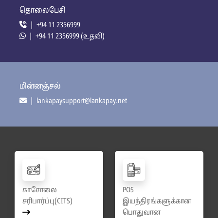
தொலைபேசி
| +94 11 2356999
| +94 11 2356999 (உதவி)
மின்னஞ்சல்
| lankapaysupport@lankapay.net
காசோலை
POS
சரிபார்ப்பு(CITS)
இயந்திரங்களுக்கான
பொதுவான