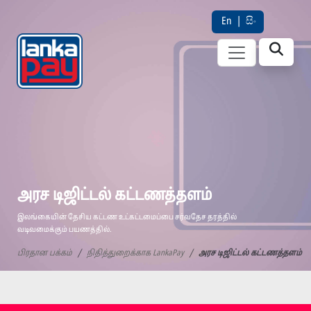
En
|
සිං
அரச டிஜிட்டல் கட்டணத்தளம்
இலங்கையின் தேசிய கட்டண உட்கட்டமைப்பை சர்வதேச தரத்தில்
வடிவமைக்கும் பயணத்தில்.
பிரதான பக்கம்
நிதித்துறைக்காக LankaPay
அரச டிஜிட்டல் கட்டணத்தளம்