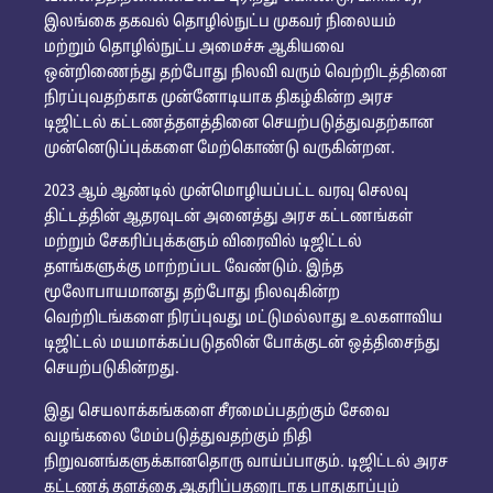
இலங்கை தகவல் தொழில்நுட்ப முகவர் நிலையம்
மற்றும் தொழில்நுட்ப அமைச்சு ஆகியவை
ஒன்றிணைந்து தற்போது நிலவி வரும் வெற்றிடத்தினை
நிரப்புவதற்காக முன்னோடியாக திகழ்கின்ற அரச
டிஜிட்டல் கட்டணத்தளத்தினை செயற்படுத்துவதற்கான
முன்னெடுப்புக்களை மேற்கொண்டு வருகின்றன.
2023 ஆம் ஆண்டில் முன்மொழியப்பட்ட வரவு செலவு
திட்டத்தின் ஆதரவுடன் அனைத்து அரச கட்டணங்கள்
மற்றும் சேகரிப்புக்களும் விரைவில் டிஜிட்டல்
தளங்களுக்கு மாற்றப்பட வேண்டும். இந்த
மூலோபாயமானது தற்போது நிலவுகின்ற
வெற்றிடங்களை நிரப்புவது மட்டுமல்லாது உலகளாவிய
டிஜிட்டல் மயமாக்கப்படுதலின் போக்குடன் ஒத்திசைந்து
செயற்படுகின்றது.
இது செயலாக்கங்களை சீரமைப்பதற்கும் சேவை
வழங்கலை மேம்படுத்துவதற்கும் நிதி
நிறுவனங்களுக்கானதொரு வாய்ப்பாகும். டிஜிட்டல் அரச
கட்டணத் தளத்தை ஆதரிப்பதனூடாக பாதுகாப்பும்