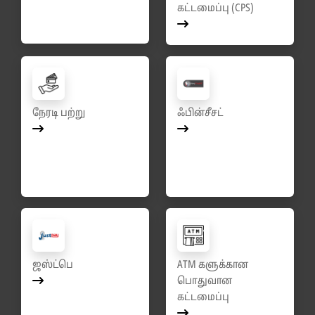
கட்டமைப்பு (CPS)
நேரடி பற்று
ஃபின்சீசட்
ஜஸ்ட்பெ
ATM களுக்கான
பொதுவான
கட்டமைப்பு