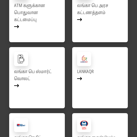
ATM களுக்கான
லங்கா பெ அரச
பொதுவான
கட்டணத்தளம்
கட்டமைப்பு
லங்கா பெ ஸ்மார்ட்
LANKAQR
வொலட்