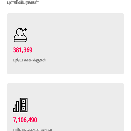
புள்ளிவிபரங்கள்
381,369
புதிய கணக்குகள்
7,106,490
பரிவர்த்தனை அளவு