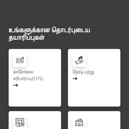
உங்களுக்கான தொடர்புடைய
தயாரிப்புகள்
காசோலை
நேரடி பற்று
சரிபார்ப்பு(CITS)