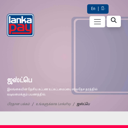
En
|
සිං
ஜஸ்ட்பெ
இலங்கையின் தேசிய கட்டண உட்கட்டமைப்பை சர்வதேச தரத்தில்
வடிவமைக்கும் பயணத்தில்.
பிரதான பக்கம்
உங்களுக்காக LankaPay
ஜஸ்ட்பெ