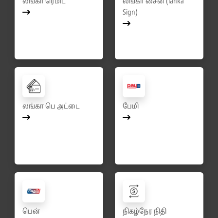
லங்கா ரெமிட்
லங்கா சைன் (lanka
Sign)
லங்கா பெ அட்டை
பேமி
பென்
நிகழ்நேர நிதி