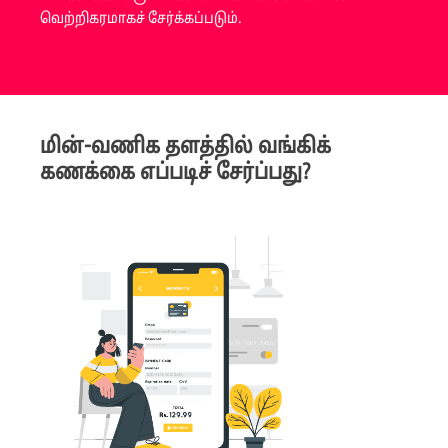
வெற்றிகரமாகச் சேர்க்கப்படும்.
மின்-வணிக தளத்தில் வங்கிக்
கணக்கை எப்படிச் சேர்ப்பது?