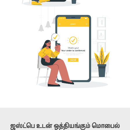
ஜஸ்ட்பெ உடன் ஒத்தியங்கும் மொபைல்