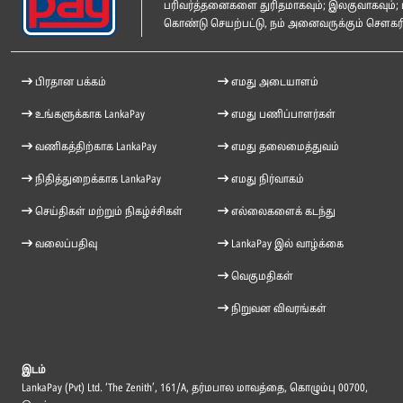
பரிவர்த்தனைகளை துரிதமாகவும்; இலகுவாகவும்; 
கொண்டு செயற்பட்டு, நம் அனைவருக்கும் சௌகரிய
பிரதான பக்கம்
எமது அடையாளம்
உங்களுக்காக LankaPay
எமது பணிப்பாளர்கள்
வணிகத்திற்காக LankaPay
எமது தலைமைத்துவம்
நிதித்துறைக்காக LankaPay
எமது நிர்வாகம்
செய்திகள் மற்றும் நிகழ்ச்சிகள்
எல்லைகளைக் கடந்து
வலைப்பதிவு
LankaPay இல் வாழ்க்கை
வெகுமதிகள்
நிறுவன விவரங்கள்
இடம்
LankaPay (Pvt) Ltd. ‘The Zenith’, 161/A, தர்மபால மாவத்தை, கொழும்பு 00700,