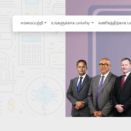
எம்மைப்பற்றி
உங்களுக்காக LankaPay
வணிகத்திற்காக La