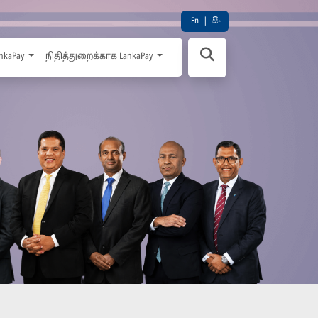
En
|
සිං
nkaPay
நிதித்துறைக்காக LankaPay