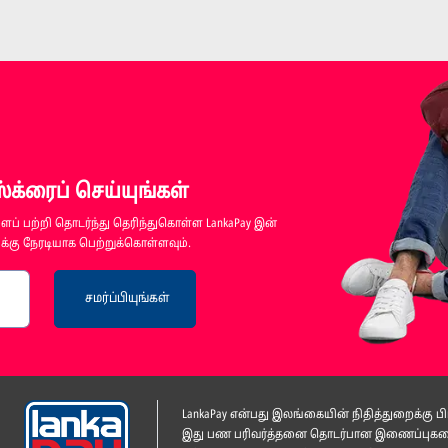
க்ரைப் செய்யுங்கள்
ப் பற்றி தொடர்ந்து தெரிந்துகொள்ள LankaPay இன்
்கு நேரடியாக பெற்றுக்கொள்ளவும்.
சமர்ப்பியுங்கள்
LankaPay என்பது இலங்கையின் நிதித்துறைக்கு
இது பண பரிவர்த்தனை தொடர்பான இணைப்புகளை ம