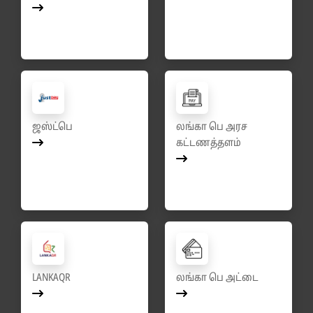
ஜஸ்ட்பெ
லங்கா பெ அரச
கட்டணத்தளம்
LANKAQR
லங்கா பெ அட்டை