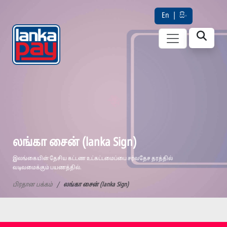
En
|
සිං
லங்கா சைன் (lanka Sign)
இலங்கையின் தேசிய கட்டண உட்கட்டமைப்பை சர்வதேச தரத்தில்
வடிவமைக்கும் பயணத்தில்.
பிரதான பக்கம்
லங்கா சைன் (lanka Sign)