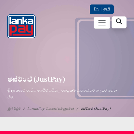
En
|
தமி
ජස්ට්පේ (JustPay)
ශ්‍රී ලංකාවේ ජාතික ගෙවීම් යටිතල පහසුකම් ජාත්‍යන්තර තලයට ගෙන
ඒම.
මුල් පිටුව
LankaPay ව්‍යාපාර වෙනුවෙන්
ජස්ට්පේ (JustPay)