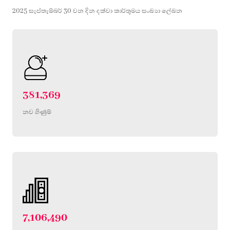
2025 සැප්තැම්බර් 30 වන දින දක්වා කාර්තුමය සංඛ්‍යා ලේඛන
381,369
නව ගිණුම්
7,106,490