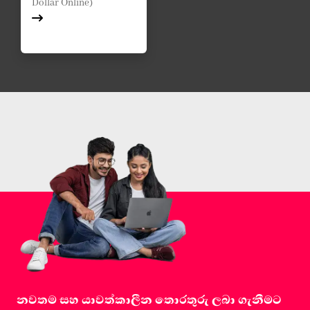
Dollar Online)
නවතම සහ යාවත්කාලීන තොරතුරු ලබා ගැනීමට