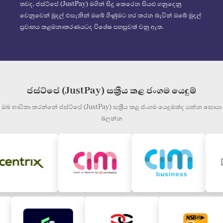
තවද, ජස්ට්පේ (JustPay) මගින් සිදු කෙරෙන සියළු ගනුදෙනු
වෙනුවෙන් මුදල් එසැනින් ඔබේ ගිණුමට හර කරන බැවින් ඔබේ මුදල්
ප්‍රවාහය කළමනාකරණයටද විශේෂ පහසුවක් වනු ඇත.
ජස්ට්පේ (JustPay) සක්‍රීය කළ ජංගම යෙදුම්
ඔබ භාවිතා කරන්නේ ජස්ට්පේ (JustPay) සක්‍රීය කළ ජංගම යෙදුමක්ද යන්න සොයා
බලන්න