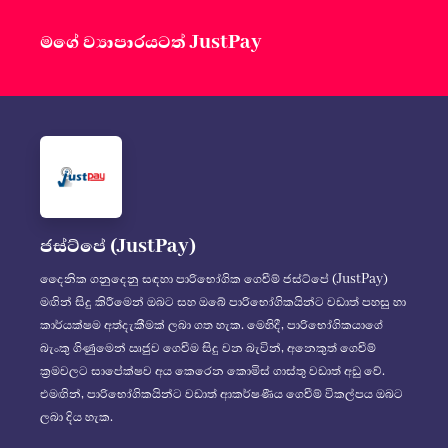
මගේ ව්‍යාපාරයටත් JustPay
ජස්ට්පේ (JustPay)
දෛනික ගනුදෙනු සඳහා පාරිභෝගික ගෙවීම් ජස්ට්පේ (JustPay)
මඟින් සිදු කිරීමෙන් ඔබට සහ ඔබේ පාරිභෝගිකයින්ට වඩාත් පහසු හා
කාර්යක්ෂම අත්දැකීමක් ලබා ගත හැක. මෙහිදී, පාරිභෝගිකයාගේ
බැංකු ගිණුමෙන් ඍජුව ගෙවීම සිදු වන බැවින්, අනෙකුත් ගෙවීම්
ක්‍රමවලට සාපේක්ෂව අය කෙරෙන කොමිස් ගාස්තු වඩාත් අඩු වේ.
එමඟින්, පාරිභෝගිකයින්ට වඩාත් ආකර්ෂණීය ගෙවීම් විකල්පය ඔබට
ලබා දිය හැක.