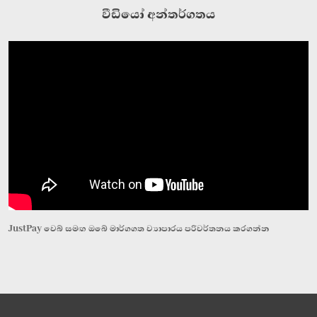
වීඩියෝ අන්තර්ගතය
JustPay වෙබ් සමඟ ඔබේ මාර්ගගත ව්‍යාපාරය පරිවර්තනය කරගන්න