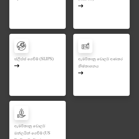
ස්ලිප්ස් ගෙවීම් (SLIPS)
ඇමරිකානු ඩොලර් අණකර
නිෂ්කාශනය
ඇමරිකානු ඩොලර්
ඔන්ලයින් ගෙවීම් (US