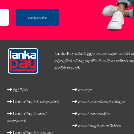
යොමු කරන්න
LankaPay මෙරට මූල්‍ය අංශය සඳහා ගෙවීම් යට
පුද්ගලයින් සවිබල ගැන්වීමේ අරමුණ සහිතව හඳු
ගෙවීම් ක්‍රමයකි.
මුල් පිටුව
අප ගැන
LankaPay ඔබ වෙනුවෙන්
අපගේ අධ්‍යක්ෂක මණ්ඩලය
LankaPay ව්‍යාපාර
අපගේ නායකත්වය
වෙනුවෙන්
අපගේ කළමනාකාරීත්වය
LankaPay මූල්‍ය අංශය