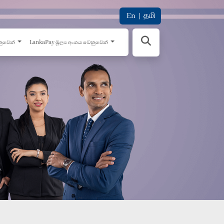
En
|
தமி
නුවෙන්
LankaPay මූල්‍ය අංශය වෙනුවෙන්