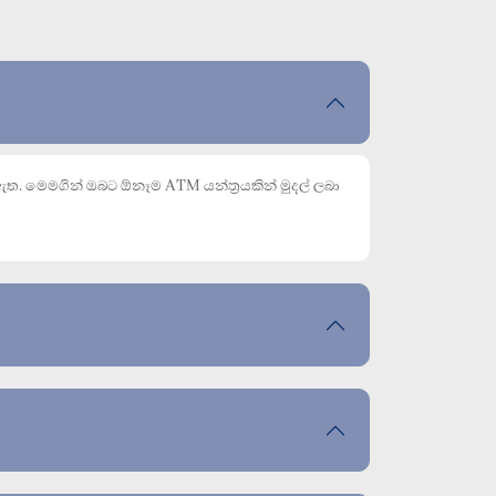
 මෙමගින් ඔබට ඕනෑම ATM යන්ත්‍රයකින් මුදල් ලබා