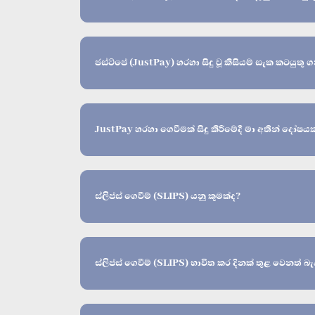
ජස්ට්පේ (JustPay) හරහා සිදු වූ කිසියම් සැක කටයුතු 
JustPay හරහා ගෙවීමක් සිදු කිරීමේදී මා අතින් දෝෂයක්
ස්ලිප්ස් ගෙවීම් (SLIPS) යනු කුමක්ද?
ස්ලිප්ස් ගෙවීම් (SLIPS) භාවිත කර දිනක් තුළ වෙනත් බ