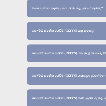
මගේ කාඩ්පත නැති වුවහොත් මා කළ යුත්තේ කුමක්ද?
සෙෆ්ට්ස් ක්ෂනික ගෙවීම් (CEFTS) යනු කුමක්ද?
සෙෆ්ට්ස් ක්ෂනික ගෙවීම් (CEFTS) යනු මුදල් හුවමාරු කි
සෙෆ්ට්ස් ක්ෂනික ගෙවීම් (CEFTS) ගනුදෙනු දවසේ ඕනෑ
සෙෆ්ට්ස් ක්ෂනික ගෙවීම් (CEFTS) හරහා හුවමාරු කළ