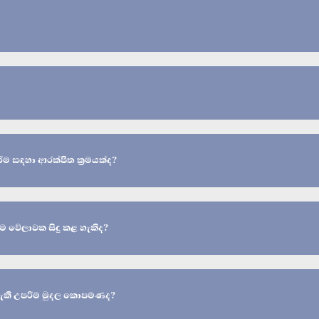
රීම සඳහා ආරක්ෂිත ක්‍රමයක්ද?
ම වේලාවක සිදු කළ හැකිද?
 හැකි උපරිම මුදල කොපමණද?