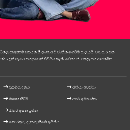
ිතල පහසුකම් සපයන ශ්‍රී ලංකාවේ ජාතික ගෙවීම් ජාලයයි. ව්‍යාපාර සහ
න්වා දුන් සැමට පහසුවෙන් පිවිසිය හැකි, වේගවත්, පහසු සහ ආරක්ෂිත
ප්‍රසම්පාදනය
රැකියා අවස්ථා
බාගත කිරීම්
අපව අමතන්න
නිතර අසන ප්‍රශ්න
තොරතුරු දැනගැනීමේ අයිතිය