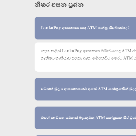
නිතර අසන ප්‍රශ්න
LankaPay ආයතනය සතු ATM යන්ත්‍ර තිබෙනවාද?
නැත. නමුත් LankaPay ආයතනය මගින් පොදු ATM ජාල
ගැනීමට හැකියාව සලසා ඇත. මේවනවිට මෙරට ATM යන්ත
වෙනත් මූල්‍ය ආයතනයකට අයත් ATM යන්ත්‍රයකින් මුද
මගේ කාඩ්පත වෙනත් බැංකුවක ATM යන්ත්‍රයක සිර වූව