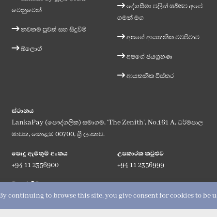
දේශසීමා වලින් ඔබ්බට අපේ
වෙනුවෙන්
ගමන් මග
නවතම පුවත් සහ සිදුවීම්
අපගේ ආයතනික වටපිටාව
බ්ලොග්
අපගේ ජයග්‍රහණ
ආයතනික විස්තර
ස්ථානය
LankaPay (පෞද්ගලික) සමාගම, ‘The Zenith', No.161 A, ධර්මපාල
මාවත, කොළඹ 00700, ශ්‍රී ලංකාව.
පොදු ඇමතුම් අංකය
උපකාරක කවුළුව
+94 11 2356900
+94 11 2356999
විද්‍යුත් ලිපිනය
y continuing to browse this site, you give consent for cookies to be 
info@lankapay.net