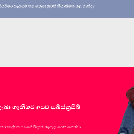
 පියවීමට සැලසුම් කළ ගනුදෙනුවක් ක්‍රියාත්මක කළ හැකිද?
 ගැනීමට අපව සබ්ස්ක්‍රයිබ්
්තර සෘජුවම ඔබගේ විද්‍යුත් තැපෑල වෙත ගෙන්වා