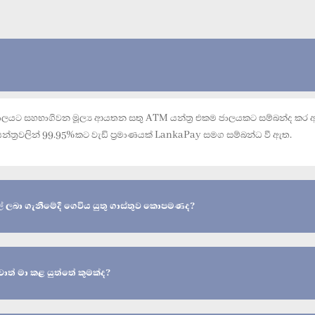
යට සහභාගිවන මූල්‍ය ආයතන සතු ATM යන්ත්‍ර එකම ජාලයකට සම්බන්ද කර ඇත.
්‍රවලින් 99.95%කට වැඩි ප්‍රමාණයක් LankaPay සමග සම්බන්ධ වී ඇත.
ල් ලබා ගැනීමේදී ගෙවිය යුතු ගාස්තුව කොපමණද?
ොත් මා කළ යුත්තේ කුමක්ද?