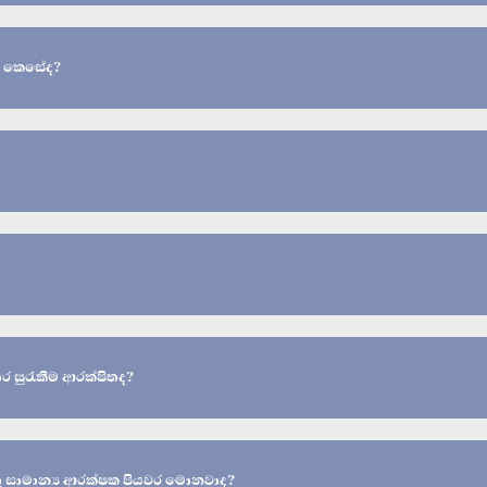
ේ කෙසේද?
ර සුරැකීම ආරක්ෂිතද?
යුතු සාමාන්‍ය ආරක්ෂක පියවර මොනවාද?