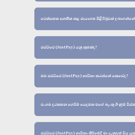
චෙක්පතක සහතික කළ ඡායාගත පිළිඹිබුවක් ලබාගන්න
ජස්ට්පේ (JustPay) යනු කුමක්ද?
මම ජස්ට්පේ (JustPay) භාවිතා කරන්නේ කෙසේද?
ජංගම දුරකතන ගෙවීම් යෙදුමක මගේ බැංකු ගිණුම් විස්ත
ජස්ට්පේ (JustPay) භාවිතා කිරීමේදී මා දැනුවත් විය 