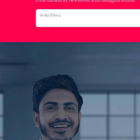
ගන්න LankaPay Newsletter වෙත සබ්ස්ක්‍රයිබ් කරන්න.
ඊමේල් ලිපිනය