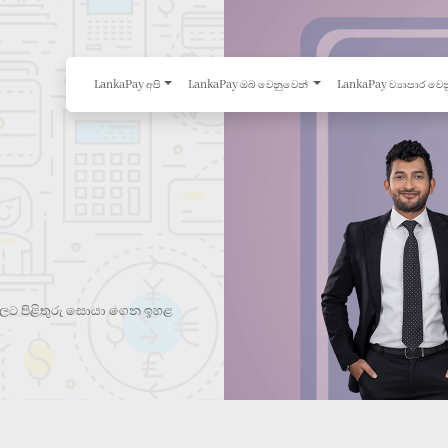
LankaPay අපි
LankaPay ඔබ වෙනුවෙන්
LankaPay ව්‍යාපාර වෙ
්නවලට පිළිතුරු සොයා ගෙන ඉහළ