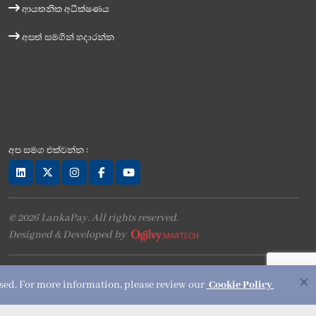
ආයතනික අධීක්ෂණය
අපත් සමගින් හදාරන්න
අප සමග එක්වන්න :
© 2026 LankaPay. All rights reserved.
Designed & Developed by
used. For more information, please review our
Cookie Policy