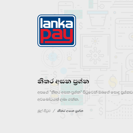
නිතර අසන ප්‍රශ්න
අපගේ "නිතර අසන ප්‍රශ්න" පිටුවෙන් ඔබගේ පොදු ප්‍රශ
අවබෝධයක් ලබා ගන්න.
මුල් පිටුව
නිතර අසන ප්‍රශ්න