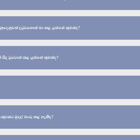
ගනුදෙනුවක් දුටුවහොත් මා කළ යුත්තේ කුමක්ද?
 සිදු වූවොත් කළ යුත්තේ කුමක්ද?
ැංකුවකට මුදල් මාරු කළ හැකිද?