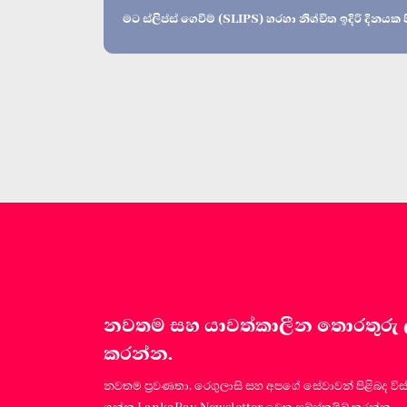
මට ස්ලිප්ස් ගෙවීම් (SLIPS) හරහා නිශ්චිත ඉදිරි දිනයක
නවතම සහ යාවත්කාලීන තොරතුරු ලබා
කරන්න.
නවතම ප්‍රවණතා, රෙගුලාසි සහ අපගේ සේවාවන් පිළිබද විස