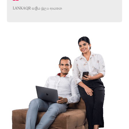
LANKAQR සක්‍රීය මූල්‍ය ආයතන