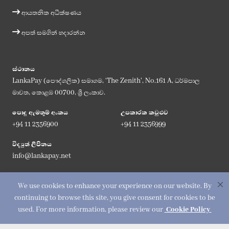
ආයතනික අධීක්ෂණය
අපත් සමගින් හදාරන්න
ස්ථානය
LankaPay (පෞද්ගලික) සමාගම, ‘The Zenith', No.161 A, ධර්මපාල
මාවත, කොළඹ 00700, ශ්‍රී ලංකාව.
පොදු ඇමතුම් අංකය
උපකාරක කවුළුව
+94 11 2356900
+94 11 2356999
විද්‍යුත් ලිපිනය
info@lankapay.net
අප සමග එක්වන්න :
We use cookies to enhance your experience on our website. By
continuing to browse this site, you give consent for cookies to be
used. For more information, please review our
Cookie Policy