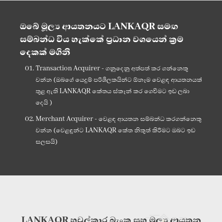
ඔබේ මූල්‍ය ආයතනයට LANKAQR සමඟ
සම්බන්ධ විය හැක්කේ ප්‍රධාන වශයෙන් ක්‍රම
දෙකක් මගිනි
Transaction Acquirer - ගනුදෙනු අත්පත් කර ගන්නෙකු
වන්න (ඔබගේ යෙදුම් පරිශීලකයින්ට ඕනෑම වෙළඳ ආයතනයක්
තුළ ඇති LANKAQR කේතය ස්කෑන් කර ගෙවීමට ඉඩ ලබා
දෙයි )
Merchant Acquirer - වෙළඳ ආයතන සම්බන්ධ කරගන්නෙකු
වන්න (වෙළඳුන්ට LANKAQR කේත නිකුත් කිරීමට ඔබට ඉඩ
සලසයි)
LANKAQR හවුල්කාර බැංකු සහ මූල්‍ය ආයතන