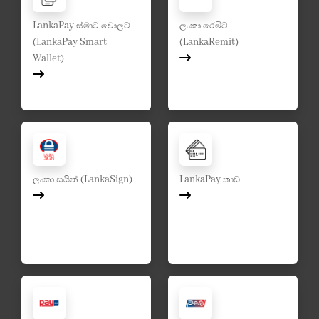
LankaPay ස්මාට් වොලට්
ලංකා රෙමිට්
(LankaPay Smart
(LankaRemit)
Wallet)
ලංකා සයින් (LankaSign)
LankaPay කාඩ්