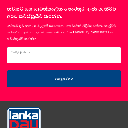
නවතම සහ යාවත්කාලීන තොරතුරු ලබා ගැනීමට
අපව සබ්ස්ක්‍රයිබ් කරන්න.
නවතම ප්‍රවණතා, රෙගුලාසි සහ අපගේ සේවාවන් පිළිබද විස්තර සෘජුවම
ඔබගේ විද්‍යුත් තැපෑල වෙත ගෙන්වා ගන්න LankaPay Newsletter වෙත
සබ්ස්ක්‍රයිබ් කරන්න.
ඊමේල් ලිපිනය
යොමු කරන්න