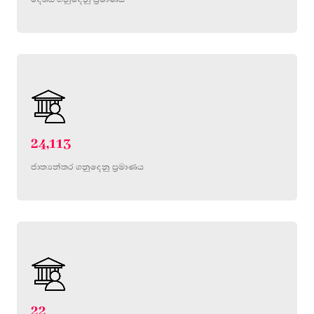
24,113
ජාත්‍යන්තර ගනුදෙනු ප්‍රමාණය
22