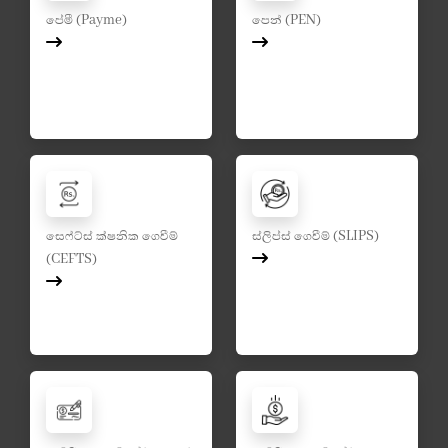
පේමී (Payme)
පෙන් (PEN)
සෙෆ්ට්ස් ක්ෂනික ගෙවීම්
ස්ලිප්ස් ගෙවීම් (SLIPS)
(CEFTS)