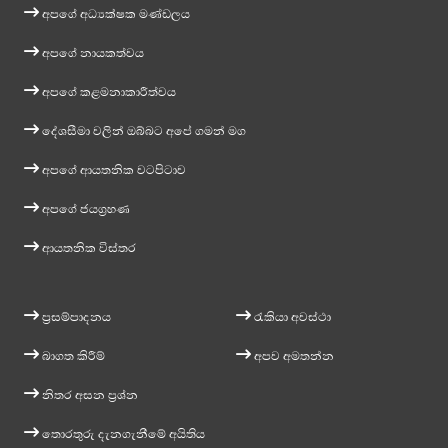
අපගේ අධ්‍යක්ෂක මණ්ඩලය
අපගේ නායකත්වය
අපගේ කළමනාකාරීත්වය
දේශසීමා වලින් ඔබ්බට අපේ ගමන් මග
අපගේ ආයතනික වටපිටාව
අපගේ ජයග්‍රහණ
ආයතනික විස්තර
ප්‍රසම්පාදනය
රැකියා අවස්ථා
බාගත කිරීම්
අපව අමතන්න
නිතර අසන ප්‍රශ්න
තොරතුරු දැනගැනීමේ අයිතිය