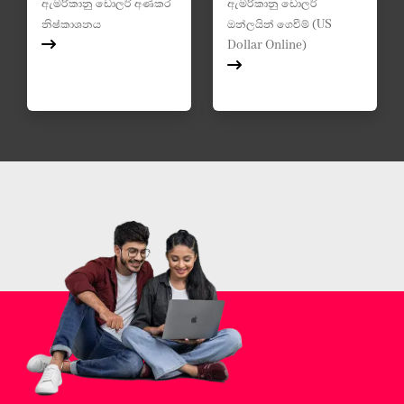
ඇමරිකානු ඩොලර් අණකර
ඇමරිකානු ඩොලර්
නිෂ්කාශනය
ඔන්ලයින් ගෙවීම් (US
Dollar Online)