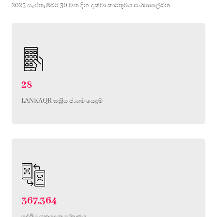
2025 සැප්තැම්බර් 30 වන දින දක්වා කාර්තුමය සංඛ්‍යාලේඛන
28
LANKAQR සක්‍රීය ජංගම යෙදුම්
367,364
දේශීය ගනුදෙනු ප්‍රමාණය