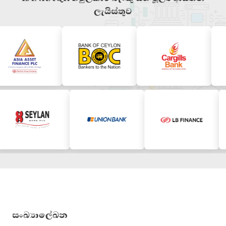
ලැයිස්තුව
සංඛ්‍යාලේඛන