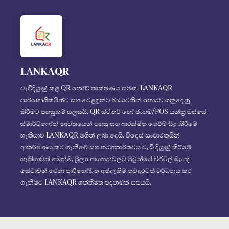
LANKAQR
වැඩිදියුණු කළ QR කෝඩ් තාක්ෂණය සමඟ, LANKAQR
පාරිභෝගිකයින්ට සහ වෙළඳුන්ට බාධාවකින් තොරව ගනුදෙනු
කිරීමට පහසුකම් සලසයි. QR ස්ටිකර් හෝ ජංගම/POS යන්ත්‍ර ඔස්සේ
ස්මාර්ට්ෆෝන් භාවිතයෙන් පහසු සහ ආරක්ෂිත ගෙවීම් සිදු කිරීමේ
හැකියාව LANKAQR මගින් ලබා දෙයි. විදෙස් සංචාරකයින්
ආකර්ෂණය කර ගැනීමේ සහ තරගකාරීත්වය වැඩි දියුණු කිරීමේ
හැකියාවක් මෙන්ම, මූල්‍ය ආයතනවලට ඔවුන්ගේ ඩිජිටල් බැංකු
සේවාවන් හරහා පාරිභෝගික අත්දැකීම තවදුරටත් වර්ධනය කර
ගැනීමට LANKAQR ශක්තිමත් පදනමක් සපයයි.