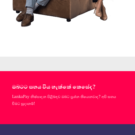
ඔබටට සහය විය හැක්කේ කෙසේද?
LankaPay නිෂ්පාදන පිළිබඳව ඔබට ප්‍රශ්න තියෙනවාද? අපි සහය
වීමට සූදානම්!