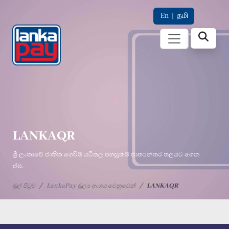
En
|
தமி
LANKAQR
ශ්‍රී ලංකාවේ ජාතික ගෙවීම් යටිතල පහසුකම් ජාත්‍යන්තර තලයට ගෙන
ඒම.
මුල් පිටුව
LankaPay මූල්‍ය අංශය වෙනුවෙන්
LANKAQR