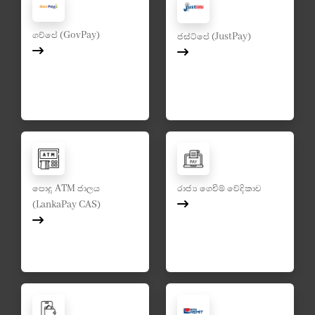
ගව්පේ (GovPay)
ජස්ට්පේ (JustPay)
පොදු ATM ජාලය
රාජ්‍ය ගෙවීම් වේදිකාව
(LankaPay CAS)