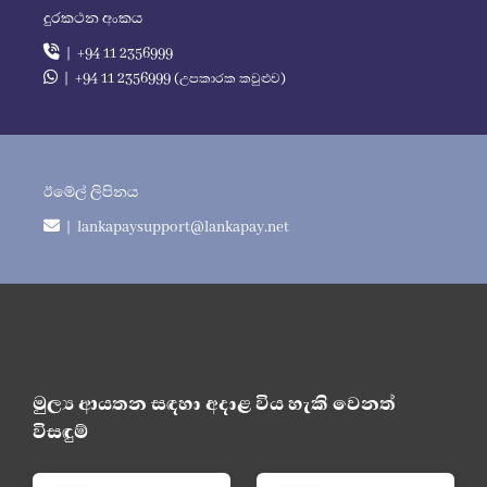
දුරකථන අංකය
| +94 11 2356999
| +94 11 2356999 (උපකාරක කවුළුව)
ඊමේල් ලිපිනය
| lankapaysupport@lankapay.net
මුල්‍ය ආයතන සඳහා අදාළ විය හැකි වෙනත්
විසඳුම්