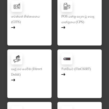
චෙක්පත් නිෂ්කාශනය
POS යන්ත්‍ර සදහා වූ පොදු
(CITS)
යාන්ත්‍රනය (CPS)
ඍජු හර ගෙවීම් (Direct
ෆින්සීසට් (FinCSIRT)
Debit)