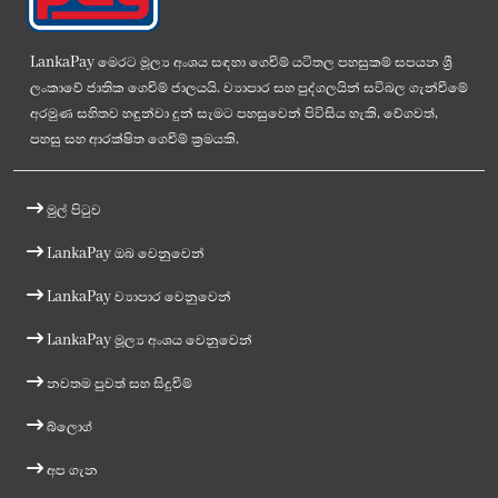
LankaPay මෙරට මූල්‍ය අංශය සඳහා ගෙවීම් යටිතල පහසුකම් සපයන ශ්‍රී
ලංකාවේ ජාතික ගෙවීම් ජාලයයි. ව්‍යාපාර සහ පුද්ගලයින් සවිබල ගැන්වීමේ
අරමුණ සහිතව හඳුන්වා දුන් සැමට පහසුවෙන් පිවිසිය හැකි, වේගවත්,
පහසු සහ ආරක්ෂිත ගෙවීම් ක්‍රමයකි.
මුල් පිටුව
LankaPay ඔබ වෙනුවෙන්
LankaPay ව්‍යාපාර වෙනුවෙන්
LankaPay මූල්‍ය අංශය වෙනුවෙන්
නවතම පුවත් සහ සිදුවීම්
බ්ලොග්
අප ගැන