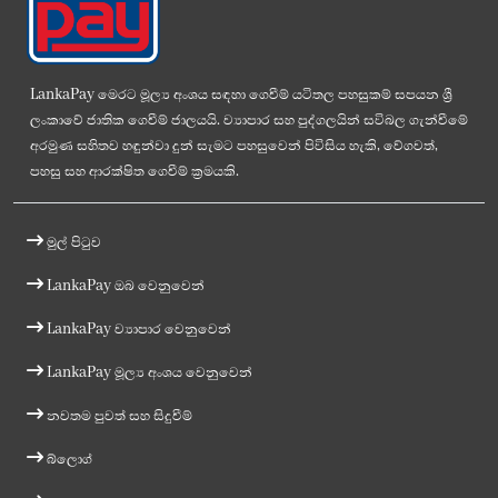
LankaPay මෙරට මූල්‍ය අංශය සඳහා ගෙවීම් යටිතල පහසුකම් සපයන ශ්‍රී
ලංකාවේ ජාතික ගෙවීම් ජාලයයි. ව්‍යාපාර සහ පුද්ගලයින් සවිබල ගැන්වීමේ
අරමුණ සහිතව හඳුන්වා දුන් සැමට පහසුවෙන් පිවිසිය හැකි, වේගවත්,
පහසු සහ ආරක්ෂිත ගෙවීම් ක්‍රමයකි.
මුල් පිටුව
LankaPay ඔබ වෙනුවෙන්
LankaPay ව්‍යාපාර වෙනුවෙන්
LankaPay මූල්‍ය අංශය වෙනුවෙන්
නවතම පුවත් සහ සිදුවීම්
බ්ලොග්