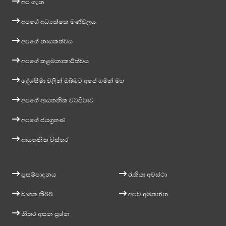
අප ගැන
අපගේ අධ්‍යක්ෂක මණ්ඩලය
අපගේ නායකත්වය
අපගේ කළමනාකාරීත්වය
දේශසීමා වලින් ඔබ්බට අපේ ගමන් මග
අපගේ ආයතනික වටපිටාව
අපගේ ජයග්‍රහණ
ආයතනික විස්තර
ප්‍රසම්පාදනය
රැකියා අවස්ථා
බාගත කිරීම්
අපව අමතන්න
නිතර අසන ප්‍රශ්න