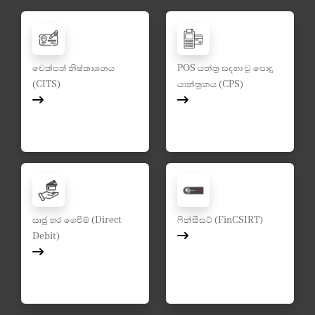
චෙක්පත් නිෂ්කාශනය
POS යන්ත්‍ර සදහා වූ පොදු
(CITS)
යාන්ත්‍රනය (CPS)
ඍජු හර ගෙවීම් (Direct
ෆින්සීසට් (FinCSIRT)
Debit)