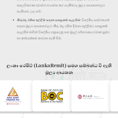
අලෙවිකරණ අවස්ථා ව්‍යාප්ත කර ගැනීමටද මූල්‍ය ආයතනවලට
හැකියාව උදා වේ.
තීරුබදු රහිත ඉල්ලීම් සඳහා පහසුකම් සැලසීම
: විදේශීය සේවකයන්
සඳහා මූල්‍ය ආයතනවලට තීරු බදු රහිත දීමනා ඉල්ලීමට පහසුකම්
සැලසීම මඟින් විදේශීය ගනුදෙනු සහ මුදල් පරිහරණය වඩාම සුමට
හා කාර්යක්ෂම කරගත හැකි වීම.
ලංකා රෙමිට් (LankaRemit) සමග සම්බන්ධ වී ඇති
මූල්‍ය ආයතන