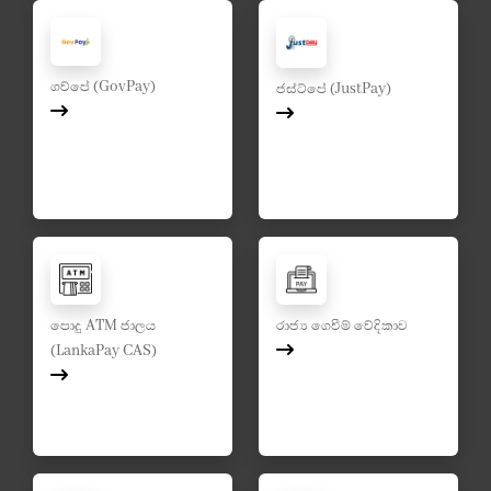
ගව්පේ (GovPay)
ජස්ට්පේ (JustPay)
පොදු ATM ජාලය
රාජ්‍ය ගෙවීම් වේදිකාව
(LankaPay CAS)