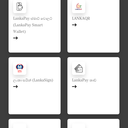
LankaPay ස්මාට් වොලට්
LANKAQR
(LankaPay Smart
Wallet)
ලංකා සයින් (LankaSign)
LankaPay කාඩ්