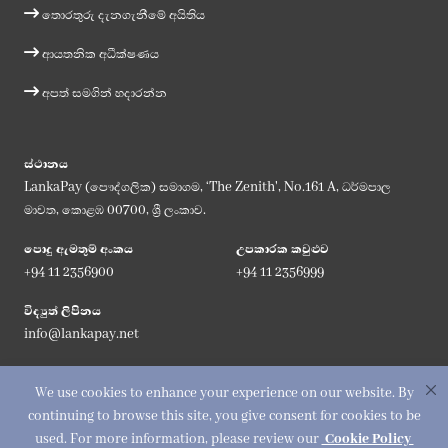
තොරතුරු දැනගැනීමේ අයිතිය
ආයතනික අධීක්ෂණය
අපත් සමගින් හදාරන්න
ස්ථානය
LankaPay (පෞද්ගලික) සමාගම, ‘The Zenith', No.161 A, ධර්මපාල
මාවත, කොළඹ 00700, ශ්‍රී ලංකාව.
පොදු ඇමතුම් අංකය
උපකාරක කවුළුව
+94 11 2356900
+94 11 2356999
විද්‍යුත් ලිපිනය
info@lankapay.net
අප සමග එක්වන්න :
We use cookies to enhance your experience on our website. By
continuing to browse this site, you give consent for cookies to be
used. For more information, please review our
Cookie Policy