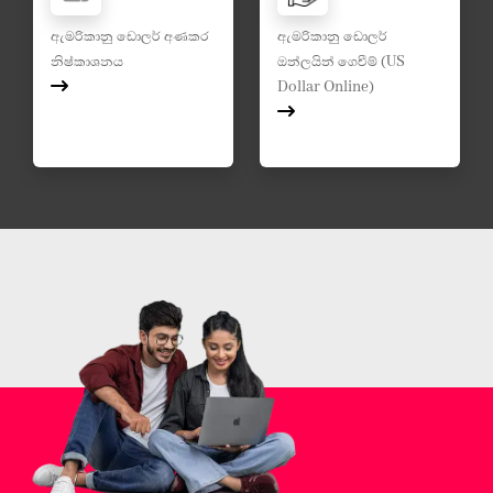
ඇමරිකානු ඩොලර් අණකර
ඇමරිකානු ඩොලර්
නිෂ්කාශනය
ඔන්ලයින් ගෙවීම් (US
Dollar Online)