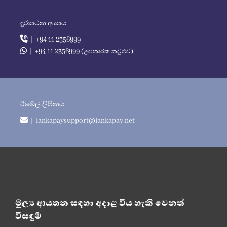
දුරකථන අංකය
| +94 11 2356999
| +94 11 2356999 (උපකාරක කවුළුව)
ඊමේල් ලිපිනය
| lankapaysupport@lankapay.net
මුල්‍ය ආයතන සඳහා අදාළ විය හැකි වෙනත්
විසඳුම්