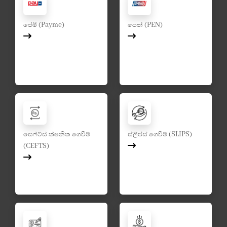
පේමී (Payme)
පෙන් (PEN)
සෙෆ්ට්ස් ක්ෂනික ගෙවීම්
ස්ලිප්ස් ගෙවීම් (SLIPS)
(CEFTS)