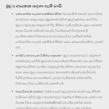
මූල්‍ය ආයතන සඳහා ඇති වාසි
පාරිභෝගික පදනම ශක්තිමත් කිරීම
: බාධාවකින් තොරව සහ භාවිතා
කරන්නාට පහසු අතුරු මුහුණතක් මඟින් මුදල් හුවමාරු සහ විවිධ
මූල්‍ය ගනුදෙනු පහසුවෙන් සිදු කිරීමට ඇති හැකියාව, මූල්‍ය ආයතන
සඳහා විශේෂ වාසියක් සපයයි. විශේෂයෙන් විදේශගත ශ්‍රී
ලාංකිකයන්ගේ විශ්වාසය හා අවධානය දිනා ගැනීමේ මඟින්,
පාරිභෝගික පදනම ශක්තිමත් කිරීමට මෙය බොහෝමයකින් උපකාරී
වේ.
ගෝලීය හා එසැණ විනිමය අනුපාත
: මූල්‍ය ආයතනවලට, ඔවුන්ගේ
අන්තර්ජාල ගෙවීම් ක්‍රමයන් හරහා පාරිභෝගිකයන්ට එසැණ විනිමය
අනුපාත සහිතව ගෝලීය ගනුදෙනු සිදු කිරීමට අවස්ථාව සලසා දිය
හැක. මෙය මූල්‍ය ආයතනවලට තරඟකාරී වාසියක් ලබා දීමටත්,
විනිවිදභාවය සහ ආරක්ෂාව උදෙසා වැඩිමනත් පාරිභෝගික
විශ්වාසය දිනා ගැනීමටත් උපකාරී වේ.
අලෙවිකරණ අවස්ථා
: මෙම යෙදුම තුළ ප්‍රචාරක බැනර් පළ කිරීමේ
හැකියාව මඟින්, මූල්‍ය ආයතනවලට ඔවුන්ගේ නිෂ්පාදන, සේවා සහ
විශේෂ දීමනා සෘජුවම LankaRemit පද්ධතිය භාවිතා කරන
පාරිභෝගිකයන්ට ප්‍රචාරය කිරීමට හැකියාව ලැබේ. එමඟින්,