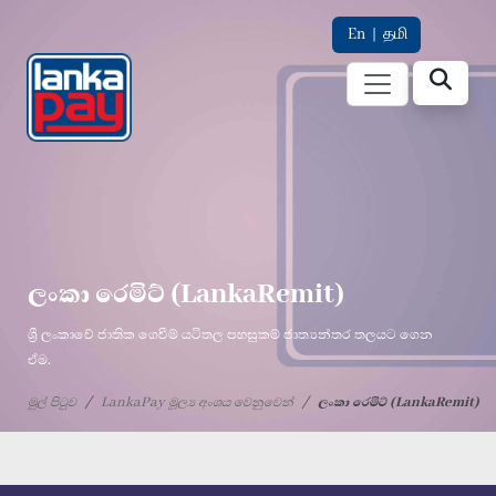
En
|
தமி
ලංකා රෙමිට් (LankaRemit)
ශ්‍රී ලංකාවේ ජාතික ගෙවීම් යටිතල පහසුකම් ජාත්‍යන්තර තලයට ගෙන
ඒම.
මුල් පිටුව
LankaPay මූල්‍ය අංශය වෙනුවෙන්
ලංකා රෙමිට් (LankaRemit)