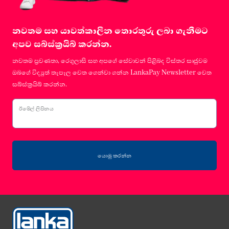
නවතම සහ යාවත්කාලීන තොරතුරු ලබා ගැනීමට
අපව සබ්ස්ක්‍රයිබ් කරන්න.
නවතම ප්‍රවණතා, රෙගුලාසි සහ අපගේ සේවාවන් පිළිබද විස්තර සෘජුවම
ඔබගේ විද්‍යුත් තැපෑල වෙත ගෙන්වා ගන්න LankaPay Newsletter වෙත
සබ්ස්ක්‍රයිබ් කරන්න.
ඊමේල් ලිපිනය
යොමු කරන්න