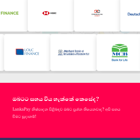
ඔබටට සහය විය හැක්කේ කෙසේද?
LankaPay නිෂ්පාදන පිළිබඳව ඔබට ප්‍රශ්න තියෙනවාද? අපි සහය
වීමට සූදානම්!