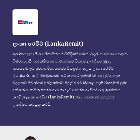
ලංකා රෙමිට් (LankaRemit)
ලෝකය පුරා ශ්‍රී ලාංකිකයින්ගේ විහිදීමත් සමඟ, මුදල් සංසරණය සඳහා
විශ්වාසදායී, ආරක්ෂිත හා කාර්යක්ෂම විසඳුම් ලබාදීමට මූල්‍ය
ආයතනවලට අවශ්‍ය විය. මෙයට විසඳුමක් ලෙස ලංකා රෙමිට්
(LankaRemit), විදේශගතව සිටින අයට ඉක්මනින් හා දැරිය හැකි
මුදලකට ඔවුන්ගේ ප්‍රතිලාභීන්ට මුදල් එවීම සිදුකළ හැකි විසඳුමක් ලබා
දුන්නේය. නවීන තාක්ෂණය හා දැඩි ආරක්ෂණ පියවර අනුගමනය
කරමින් ලංකා රෙමිට් (LankaRemit) ඔබට අසමසම පහසුවක්
ලබාදීමට කටයුතු කරයි.