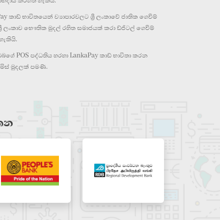
ාභදායී කරගත හැකියි.
y කාඩ් භාවිතයෙන් ව්‍යාපාරවලට ශ්‍රී ලංකාවේ ජාතික ගෙවීම්
ශ්‍රී ලංකාව භෞතික මුදල් රහිත සමාජයක් කරා ඩ්ජිටල් ගෙවීම්
ැකියි.
 ඔබගේ POS පද්ධතිය හරහා LankaPay කාඩ් භාවිතා කරන
ස් මුදලක් පමණි.
යතන