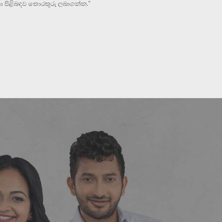
නා පිළිබඳව තොරතුරු ලබාගන්න.”