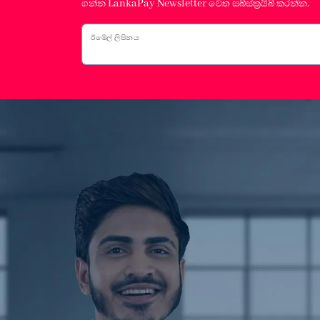
ගන්න LankaPay Newsletter වෙත සබ්ස්ක්‍රයිබ් කරන්න.
ඊමේල් ලිපිනය