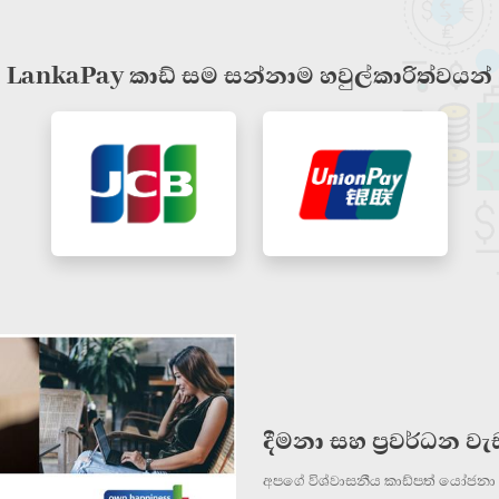
LankaPay කාඩ් සම සන්නාම හවුල්කාරිත්වයන්
දීමනා සහ ප්‍රවර්ධන 
අපගේ විශ්වාසනීය කාඩ්පත් යෝජනා ක්