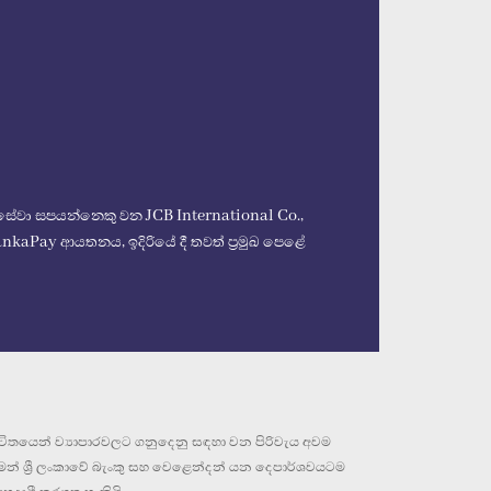
වීම් සේවා සපයන්නෙකු වන JCB International Co.,
kaPay ආයතනය, ඉදිරියේ දී තවත් ප්‍රමුඛ පෙළේ
විතයෙන් ව්‍යාපාරවලට ගනුදෙනු සඳහා වන පිරිවැය අවම
මෙන් ශ්‍රී ලංකාවේ බැංකු සහ වෙළෙන්දන් යන දෙපාර්ශවයටම