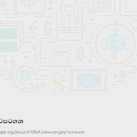
වැඩසටහන
‍රම හවුල්කරුවන් විසින් ලබාදෙන පුළුල් පරාසයක