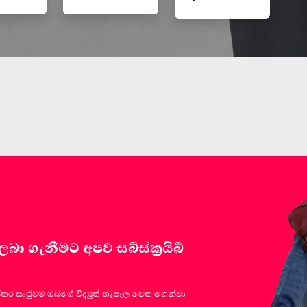
 ගැනීමට අපව සබ්ස්ක්‍රයිබ්
්තර සෘජුවම ඔබගේ විද්‍යුත් තැපෑල වෙත ගෙන්වා