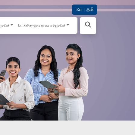
En
|
தமி
නුවෙන්
LankaPay මූල්‍ය අංශය වෙනුවෙන්