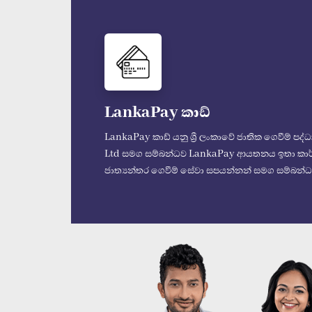
LankaPay කාඩ්
LankaPay කාඩ් යනු ශ්‍රී ලංකාවේ ජාතික ගෙවීම් පද්ධ
Ltd සමග සම්බන්ධව LankaPay ආයතනය ඉතා කාර්යක්
ජාත්‍යන්තර ගෙවීම් සේවා සපයන්නන් සමග සම්බන්ධ