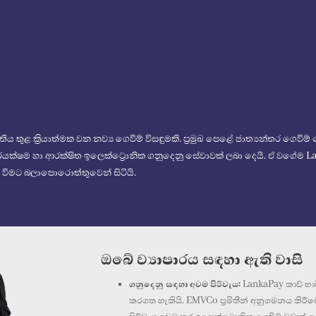
තිය තුළ ක්‍රියාත්මක වන නව්‍ය ගෙවීම් විසඳුමකි. ප්‍රමුඛ පෙළේ ජාත්‍යන්තර ගෙ
ෂම හා ආරක්ෂිත ඉලෙක්ට්‍රොනික ගනුදෙනු සේවාවක් ලබා දෙයි. ඒ වගේම Lan
 වීමට බලාපොරොත්තුවෙන් සිටියි.
ඔබේ ව්‍යාපාරය සඳහා ඇති වාසි
ගනුදෙනු සඳහා අවම පිරිවැය:
LankaPay කාඩ් භා
කරගත හැකියි. EMVCo ප්‍රමිතීන් අනුගමනය කිරී