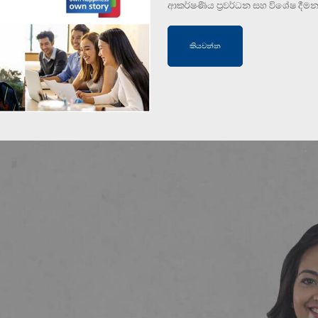
ආකර්ෂණීය ප්‍රවර්ධන සහ විශේෂ දීම
කියවන්න