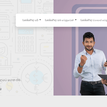
LankaPay අපි
LankaPay ඔබ වෙනුවෙන්
LankaPay ව්‍යාපාර වෙ
ර තලයට ගෙන ඒම.
්