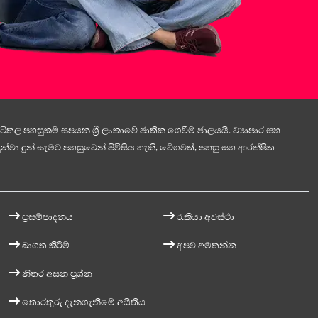
ිතල පහසුකම් සපයන ශ්‍රී ලංකාවේ ජාතික ගෙවීම් ජාලයයි. ව්‍යාපාර සහ
න්වා දුන් සැමට පහසුවෙන් පිවිසිය හැකි, වේගවත්, පහසු සහ ආරක්ෂිත
ප්‍රසම්පාදනය
රැකියා අවස්ථා
බාගත කිරීම්
අපව අමතන්න
නිතර අසන ප්‍රශ්න
තොරතුරු දැනගැනීමේ අයිතිය