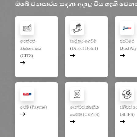
ඔබේ ව්‍යාපාරය සඳහා අදාළ විය හැකි වෙනත්
චෙක්පත්
ඍජු හර ගෙවීම්
ජස්ට්පේ
නිෂ්කාශනය
(Direct Debit)
(JustPay
(CITS)
පේමී (Payme)
සෙෆ්ට්ස් ක්ෂනික
ස්ලිප්ස් ග
ගෙවීම් (CEFTS)
(SLIPS)