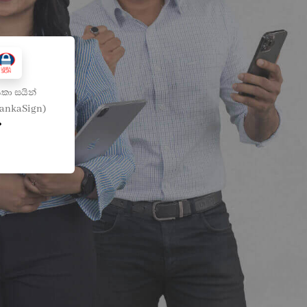
කා සයින්
LankaSign)