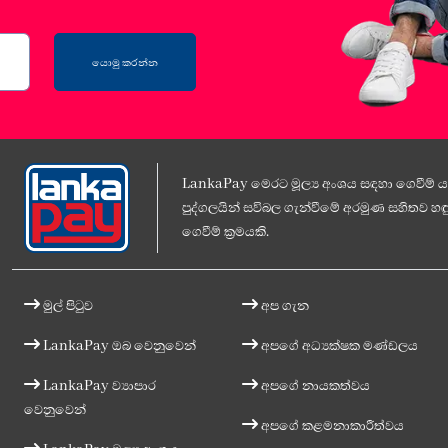
යොමු කරන්න
LankaPay මෙරට මූල්‍ය අංශය සඳහා ගෙවීම් යට
පුද්ගලයින් සවිබල ගැන්වීමේ අරමුණ සහිතව හඳු
ගෙවීම් ක්‍රමයකි.
මුල් පිටුව
අප ගැන
LankaPay ඔබ වෙනුවෙන්
අපගේ අධ්‍යක්ෂක මණ්ඩලය
LankaPay ව්‍යාපාර
අපගේ නායකත්වය
වෙනුවෙන්
අපගේ කළමනාකාරීත්වය