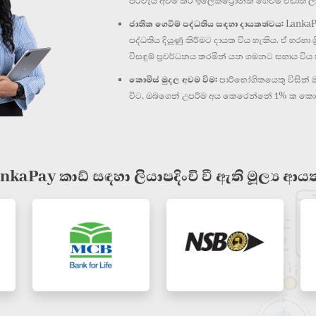
පිරිවැය අවම කර ඉලෙක්ට්‍රොනික ගෙවීම් වඩාත් ල
ජාතික ගෙවීම් පද්ධතිය සඳහා දායකත්වය:
LankaPa
පද්ධතිය දියුණු කිරීමට දායක විය හැකිය. ඒ හරහා 
විසඳුම් ප්‍රවර්ධනය කරමින් යන ගමනට සහාය විය හ
කොමිස් මුදල අවම වීම:
පාරිභෝගිකයෙකු විසින්
විට, ඔබගෙන් උපරිම අය කෙරෙන්නේ 1% ක කොමි
nkaPay කාඩ් සඳහා ලියාපදිංචි වී ඇති මූල්‍ය ආ