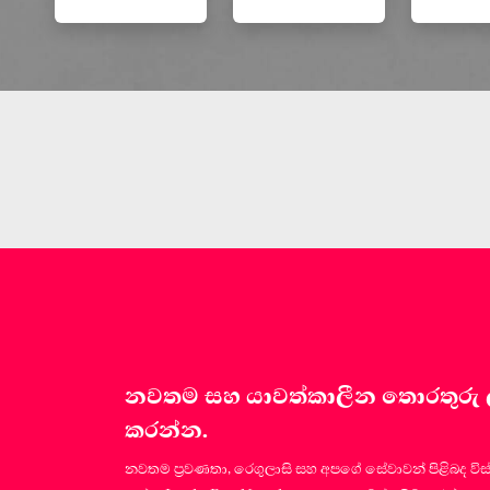
නවතම සහ යාවත්කාලීන තොරතුරු ලබා
කරන්න.
නවතම ප්‍රවණතා, රෙගුලාසි සහ අපගේ සේවාවන් පිළිබද විස