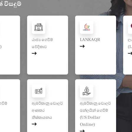
 විසදුම්
රාජ්‍ය ගෙවීම්
LANKAQR
ලං
)
වේදිකාව
(
ෙවීම්
ඇමරිකානු ඩොලර්
ඇමරිකානු ඩොලර්
අණකර
ඔන්ලයින් ගෙවීම්
නිෂ්කාශනය
(US Dollar
Online)