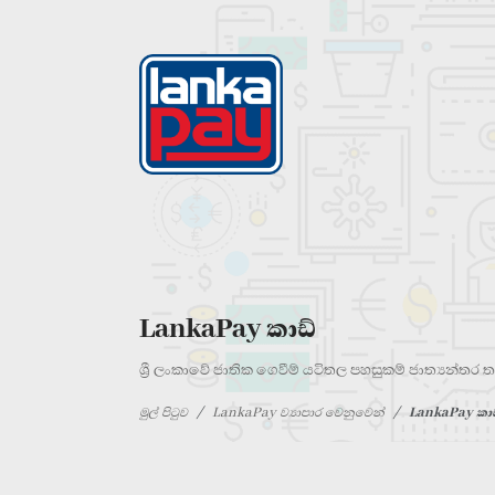
LankaPay කාඩ්
ශ්‍රී ලංකාවේ ජාතික ගෙවීම් යටිතල පහසුකම් ජාත්‍යන්ත
මුල් පිටුව
LankaPay ව්‍යාපාර වෙනුවෙන්
LankaPay කාඩ