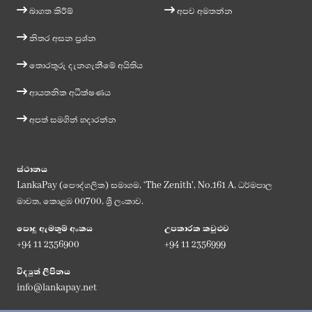
බාගත කිරීම්
අපව අමතන්න
නිතර අසන ප්‍රශ්න
තොරතුරු දැනගැනීමේ අයිතිය
ආයතනික අධීක්ෂණය
අපත් සමගින් හදාරන්න
ස්ථානය
LankaPay (පෞද්ගලික) සමාගම, ‘The Zenith', No.161 A, ධර්මපාල
මාවත, කොළඹ 00700, ශ්‍රී ලංකාව.
පොදු ඇමතුම් අංකය
උපකාරක කවුළුව
+94 11 2356900
+94 11 2356999
විද්‍යුත් ලිපිනය
info@lankapay.net