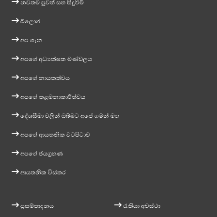
නවතම පුවත් සහ සිදුවීම්
බ්ලොග්
අප ගැන
අපගේ අධ්‍යක්ෂක මණ්ඩලය
අපගේ නායකත්වය
අපගේ කළමනාකාරීත්වය
දේශසීමා වලින් ඔබ්බට අපේ ගමන් මග
අපගේ ආයතනික වටපිටාව
අපගේ ජයග්‍රහණ
ආයතනික විස්තර
ප්‍රසම්පාදනය
රැකියා අවස්ථා