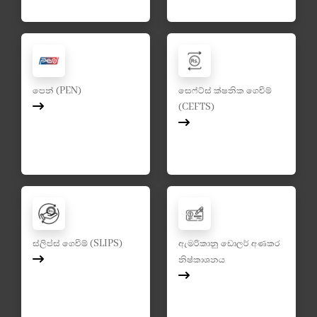
පෙන් (PEN)
සෙෆ්ට්ස් ක්ෂනික ගෙවීම්
(CEFTS)
ස්ලිප්ස් ගෙවීම් (SLIPS)
ඇමරිකානු ඩොලර් අණකර
නිෂ්කාශනය