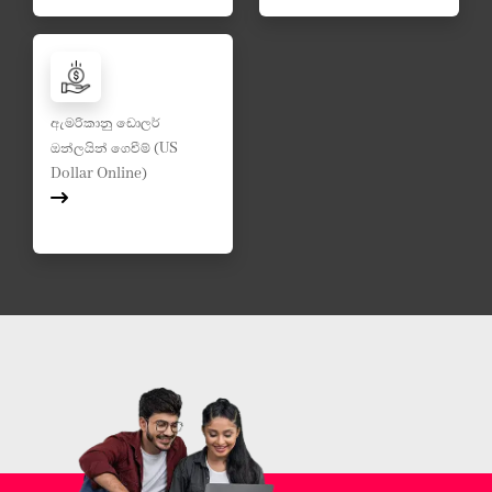
ඇමරිකානු ඩොලර්
ඔන්ලයින් ගෙවීම් (US
Dollar Online)