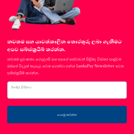
නවතම සහ යාවත්කාලීන තොරතුරු ලබා ගැනීමට
අපව සබ්ස්ක්‍රයිබ් කරන්න.
නවතම ප්‍රවණතා, රෙගුලාසි සහ අපගේ සේවාවන් පිළිබද විස්තර සෘජුවම
ඔබගේ විද්‍යුත් තැපෑල වෙත ගෙන්වා ගන්න LankaPay Newsletter වෙත
සබ්ස්ක්‍රයිබ් කරන්න.
ඊමේල් ලිපිනය
යොමු කරන්න