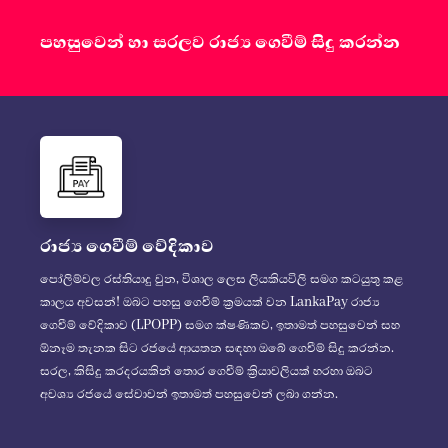
පහසුවෙන් හා සරලව රාජ්‍ය ගෙවීම් සිදු කරන්න
රාජ්‍ය ගෙවීම් වේදිකාව
පෝලිම්වල රස්තියාදු වුන, විශාල ලෙස ලියකියවිලි සමග කටයුතු කළ
කාලය අවසන්! ඔබට පහසු ගෙවීම් ක්‍රමයක් වන LankaPay රාජ්‍ය
ගෙවීම් වේදිකාව (LPOPP) සමග ක්ෂණිකව, ඉතාමත් පහසුවෙන් සහ
ඕනෑම තැනක සිට රජයේ ආයතන සඳහා ඔබේ ගෙවීම් සිදු කරන්න.
සරල, කිසිදු කරදරයකින් තොර ගෙවීම් ක්‍රියාවලියක් හරහා ඔබට
අවශ්‍ය රජයේ සේවාවන් ඉතාමත් පහසුවෙන් ලබා ගන්න.