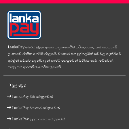
LankaPay මෙරට මූල්‍ය අංශය සඳහා ගෙවීම් යටිතල පහසුකම් සපයන ශ්‍රී
ලංකාවේ ජාතික ගෙවීම් ජාලයයි. ව්‍යාපාර සහ පුද්ගලයින් සවිබල ගැන්වීමේ
අරමුණ සහිතව හඳුන්වා දුන් සැමට පහසුවෙන් පිවිසිය හැකි, වේගවත්,
පහසු සහ ආරක්ෂිත ගෙවීම් ක්‍රමයකි.
මුල් පිටුව
LankaPay ඔබ වෙනුවෙන්
LankaPay ව්‍යාපාර වෙනුවෙන්
LankaPay මූල්‍ය අංශය වෙනුවෙන්