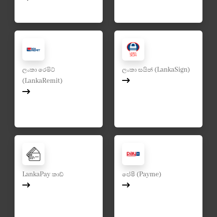
ලංකා රෙමිට්
ලංකා සයින් (LankaSign)
(LankaRemit)
LankaPay කාඩ්
පේමී (Payme)