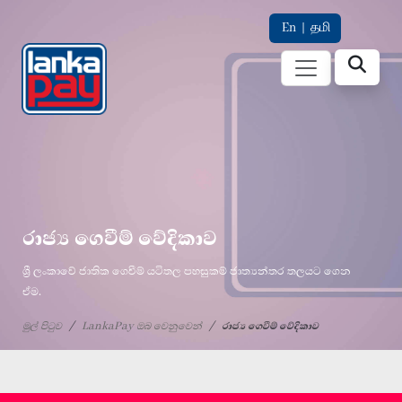
En
|
தமி
රාජ්‍ය ගෙවීම් වේදිකාව
ශ්‍රී ලංකාවේ ජාතික ගෙවීම් යටිතල පහසුකම් ජාත්‍යන්තර තලයට ගෙන
ඒම.
මුල් පිටුව
LankaPay ඔබ වෙනුවෙන්
රාජ්‍ය ගෙවීම් වේදිකාව