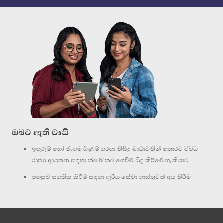
ඔබට ඇති වාසි
ඉතුරුම් හෝ ජංගම ගිණුම් හරහා කිසිදු බාධාවකින් තොරව විවිධ
රාජ්‍ය ආයතන සඳහා ක්ෂණිකව ගෙවීම් සිදු කිරීමේ හැකියාව
පහසුව සහතික කිරීම සඳහා දැරිය සේවා ගාස්තුවක් අය කිරීම