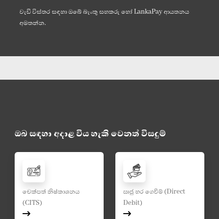
වැඩි විස්තර සඳහා ඔබේ බැංකු සහකරු හෝ LankaPay ආයතනය
අමතන්න.
ඔබ සඳහා අදාළ විය හැකි වෙනත් විසදුම්
චෙක්පත් නිෂ්කාශනය
ඍජු හර ගෙවීම් (Direct
(CITS)
Debit)