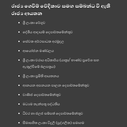
රාජ්‍ය ගෙවීම් වේදිකාව සමඟ සම්බන්ධ වී ඇති
රාජ්‍ය ආයතන
ශ්‍රී ලංකා රේගුව
දේශීය ආදායම් දෙපාර්තමේන්තුව
සේවක අර්ථසාධක අරමුදල
ආයෝජන මණ්ඩලය
ශ්‍රී ලංකා වරාය අධිකාරිය (යාත්‍රා/ භාණ්ඩ ප්‍රවේශ සහ
ඇතුල්වීමේ බලපත්‍රය)
ශ්‍රී ලංකා ප්‍රමිති ආයතනය
ආනයන අපනයන පාලන දෙපාර්තමේන්තුව
වාණිජ දෙපාර්තමේන්තුව
මධ්‍යම තැන්පතු පද්ධතිය
ධීවර හා ජලජ සම්පත් දෙපාර්තමේන්තුව
සීමාසහිත ලංකා විදුලි (පුද්ගලික) සමාගම