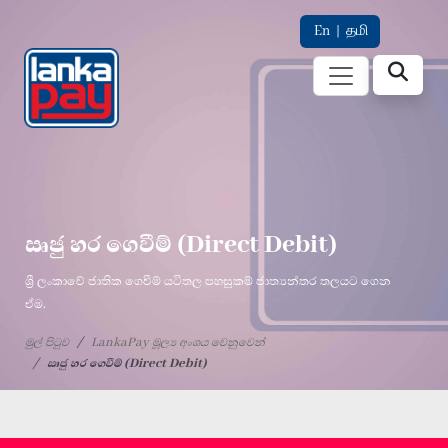
En
|
தமி
ඍජු හර ගෙවීම් (Direct Debit)
ශ්‍රී ලංකාවේ ජාතික ගෙවීම් යටිතල පහසුකම් ජාත්‍යන්තර තලයට ගෙන
ඒම.
මුල් පිටුව
LankaPay මූල්‍ය අංශය වෙනුවෙන්
ඍජු හර ගෙවීම් (Direct Debit)