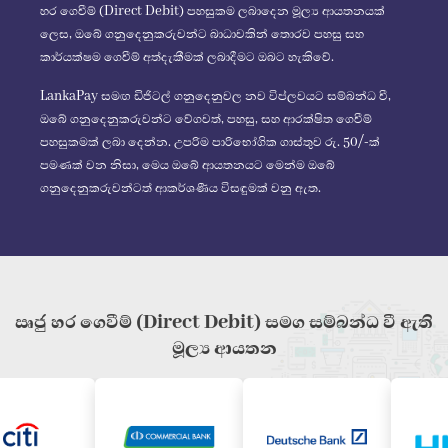
හර ගෙවීම් (Direct Debit) පහසුකම ලබාදෙන මූල්‍ය ආයතනයක්
ලෙස, ඔබේ ගනුදෙනුකරුවන්ට බාධාවකින් තොරව පහසු සහ
කාර්යක්ෂම ගෙවීම් අත්දැකීමක් ලබාදීමට ඔබට හැකිවේ.
LankaPay සමඟ ඩිජිටල් ගනුදෙනුවල නව විප්ලවයට සම්බන්ධ වී,
ඔබේ ගනුදෙනුකරුවන්ට වේගවත්, පහසු, සහ ආරක්ෂිත ගෙවීම්
පහසුකමක් ලබා දෙන්න. උපරිම පාරිභෝගික ගාස්තුව රු. 50/-ක්
පමණක් වන නිසා, මෙය ඔබේ ආයතනයට මෙන්ම ඔබේ
ගනුදෙනුකරුවන්ටත් ආකර්ශණීය විසඳුමක් වනු ඇත.
ඍජු හර ගෙවීම් (Direct Debit) සමග සම්බන්ධ වී ඇති
මූල්‍ය ආයතන