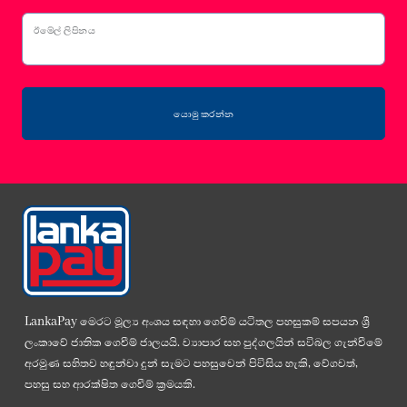
ඊමේල් ලිපිනය
යොමු කරන්න
LankaPay මෙරට මූල්‍ය අංශය සඳහා ගෙවීම් යටිතල පහසුකම් සපයන ශ්‍රී
ලංකාවේ ජාතික ගෙවීම් ජාලයයි. ව්‍යාපාර සහ පුද්ගලයින් සවිබල ගැන්වීමේ
අරමුණ සහිතව හඳුන්වා දුන් සැමට පහසුවෙන් පිවිසිය හැකි, වේගවත්,
පහසු සහ ආරක්ෂිත ගෙවීම් ක්‍රමයකි.