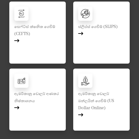
සෙෆ්ට්ස් ක්ෂනික ගෙවීම්
ස්ලිප්ස් ගෙවීම් (SLIPS)
(CEFTS)
ඇමරිකානු ඩොලර් අණකර
ඇමරිකානු ඩොලර්
නිෂ්කාශනය
ඔන්ලයින් ගෙවීම් (US
Dollar Online)