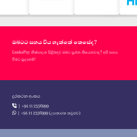
ඔබටට සහය විය හැක්කේ කෙසේද?
LankaPay නිෂ්පාදන පිළිබඳව ඔබට ප්‍රශ්න තියෙනවාද? අපි සහය
වීමට සූදානම්!
දුරකථන අංකය
| +94 11 2356999
| +94 11 2356999 (උපකාරක කවුළුව)