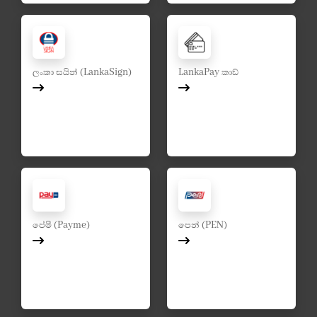
ලංකා සයින් (LankaSign)
LankaPay කාඩ්
පේමී (Payme)
පෙන් (PEN)