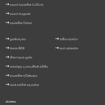
අපගේ ආයතනික වටපිටාව
අපගේ ජයග්‍රහණ
ආයතනික විස්තර
ප්‍රසම්පාදනය
රැකියා අවස්ථා
බාගත කිරීම්
අපව අමතන්න
නිතර අසන ප්‍රශ්න
තොරතුරු දැනගැනීමේ අයිතිය
ආයතනික අධීක්ෂණය
අපත් සමගින් හදාරන්න
ස්ථානය