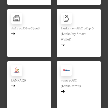
රාජ්‍ය ගෙවීම් වේදිකාව
LankaPay ස්මාට් වොලට්
(LankaPay Smart
Wallet)
LANKAQR
ලංකා රෙමිට්
(LankaRemit)