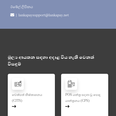
ඊමේල් ලිපිනය
| lankapaysupport@lankapay.net
මුල්‍ය ආයතන සඳහා අදාළ විය හැකි වෙනත්
විසඳුම්
චෙක්පත් නිෂ්කාශනය
POS යන්ත්‍ර සදහා වූ පොදු
(CITS)
යාන්ත්‍රනය (CPS)