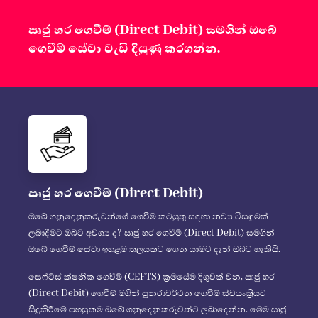
ඍජු හර ගෙවීම් (Direct Debit) සමගින් ඔබේ
ගෙවීම් සේවා වැඩි දියුණු කරගන්න.
ඍජු හර ගෙවීම් (Direct Debit)
ඔබේ ගනුදෙනුකරුවන්ගේ ගෙවීම් කටයුතු සඳහා නව්‍ය විසඳුමක්
ලබාදීමට ඔබට අවශ්‍ය ද? ඍජු හර ගෙවීම් (Direct Debit) සමගින්
ඔබේ ගෙවීම් සේවා ඉහළම තලයකට ගෙන යාමට දැන් ඔබට හැකියි.
සෙෆ්ට්ස් ක්ෂනික ගෙවීම් (CEFTS) ක්‍රමයේම දිගුවක් වන, ඍජු හර
(Direct Debit) ගෙවීම් මගින් පුනරාවර්ථන ගෙවීම් ස්වයංක්‍රීයව
සිදුකිරීමේ පහසුකම ඔබේ ගනුදෙනුකරුවන්ට ලබාදෙන්න. මෙම ඍජු