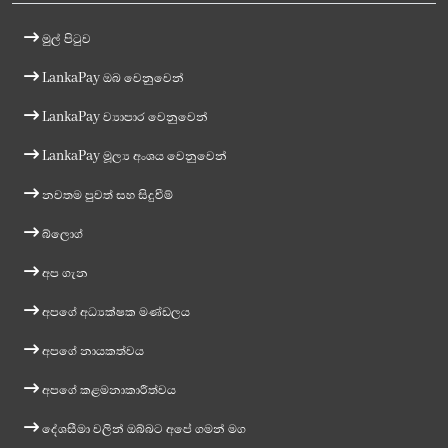
මුල් පිටුව
LankaPay ඔබ වෙනුවෙන්
LankaPay ව්‍යාපාර වෙනුවෙන්
LankaPay මූල්‍ය අංශය වෙනුවෙන්
නවතම පුවත් සහ සිදුවීම්
බ්ලොග්
අප ගැන
අපගේ අධ්‍යක්ෂක මණ්ඩලය
අපගේ නායකත්වය
අපගේ කළමනාකාරීත්වය
දේශසීමා වලින් ඔබ්බට අපේ ගමන් මග