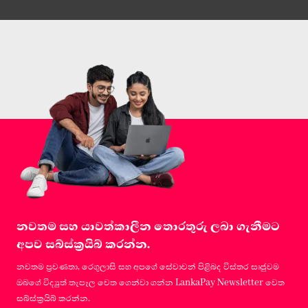
නවතම සහ යාවත්කාලීන තොරතුරු ලබා ගැනීමට
අපව සබ්ස්ක්‍රයිබ් කරන්න.
නවතම ප්‍රවණතා, රෙගුලාසි සහ අපගේ සේවාවන් පිළිබද විස්තර සෘජුවම
ඔබගේ විද්‍යුත් තැපෑල වෙත ගෙන්වා ගන්න LankaPay Newsletter වෙත
සබ්ස්ක්‍රයිබ් කරන්න.