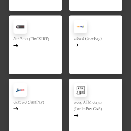
ගව්පේ (GovPay)
ෆින්සීසට් (FinCSIRT)
ජස්ට්පේ (JustPay)
පොදු ATM ජාලය
(LankaPay CAS)