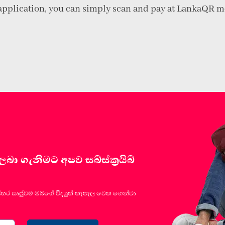
pplication, you can simply scan and pay at LankaQR me
 ගැනීමට අපව සබ්ස්ක්‍රයිබ්
්තර සෘජුවම ඔබගේ විද්‍යුත් තැපෑල වෙත ගෙන්වා