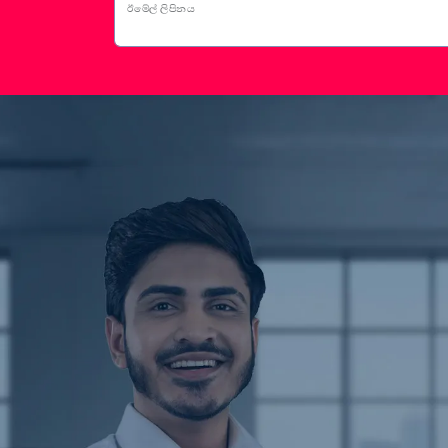
ඊමේල් ලිපිනය