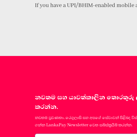
If you have a UPI/BHIM-enabled mobile a
නවතම සහ යාවත්කාලීන තොරතුරු ලබා
කරන්න.
නවතම ප්‍රවණතා, රෙගුලාසි සහ අපගේ සේවාවන් පිළිබද විස
ගන්න LankaPay Newsletter වෙත සබ්ස්ක්‍රයිබ් කරන්න.