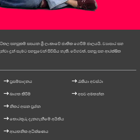
ිතල පහසුකම් සපයන ශ්‍රී ලංකාවේ ජාතික ගෙවීම් ජාලයයි. ව්‍යාපාර සහ
න්වා දුන් සැමට පහසුවෙන් පිවිසිය හැකි, වේගවත්, පහසු සහ ආරක්ෂිත
ප්‍රසම්පාදනය
රැකියා අවස්ථා
බාගත කිරීම්
අපව අමතන්න
නිතර අසන ප්‍රශ්න
තොරතුරු දැනගැනීමේ අයිතිය
ආයතනික අධීක්ෂණය