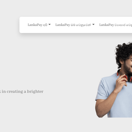
LankaPay අපි
LankaPay ඔබ වෙනුවෙන්
LankaPay ව්‍යාපාර වෙ
 in creating a brighter