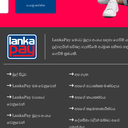
යොමු කරන්න
LankaPay මෙරට මූල්‍ය අංශය සඳහා ගෙවීම් යට
පුද්ගලයින් සවිබල ගැන්වීමේ අරමුණ සහිතව හඳු
ගෙවීම් ක්‍රමයකි.
මුල් පිටුව
අප ගැන
LankaPay ඔබ වෙනුවෙන්
අපගේ අධ්‍යක්ෂක මණ්ඩලය
LankaPay ව්‍යාපාර
අපගේ නායකත්වය
වෙනුවෙන්
අපගේ කළමනාකාරීත්වය
LankaPay මූල්‍ය අංශය
දේශසීමා වලින් ඔබ්බට අපේ
වෙනුවෙන්
ගමන් මග