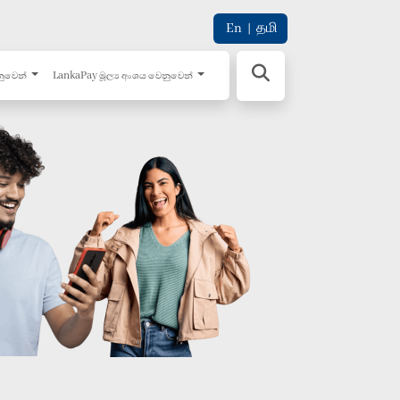
En
|
தமி
නුවෙන්
LankaPay මූල්‍ය අංශය වෙනුවෙන්